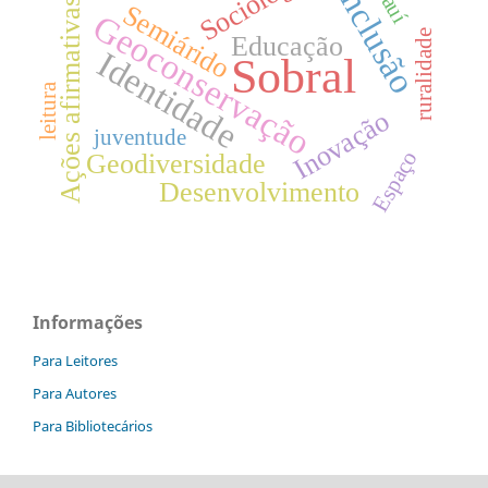
Sociologia
Inclusão
Piauí
Ações afirmativas
Semiárido
Geoconservação
ruralidade
Educação
Identidade
Sobral
leitura
Inovação
juventude
Espaço
Geodiversidade
Desenvolvimento
Informações
Para Leitores
Para Autores
Para Bibliotecários