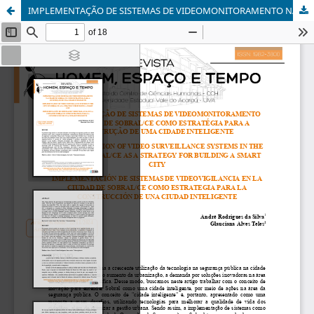
IMPLEMENTAÇÃO DE SISTEMAS DE VIDEOMONITORAMENTO NA CIDADE DE SOBRAL/CE COMO ESTRATÉGIA PARA A CONSTRUÇÃO DE UMA CIDADE INTELIGENTE