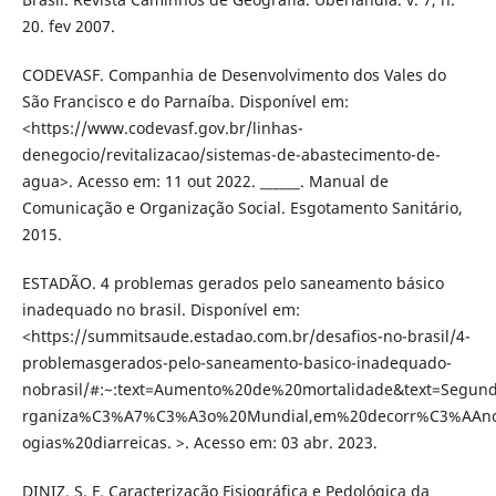
20. fev 2007.
CODEVASF. Companhia de Desenvolvimento dos Vales do
São Francisco e do Parnaíba. Disponível em:
<https://www.codevasf.gov.br/linhas-
denegocio/revitalizacao/sistemas-de-abastecimento-de-
agua>. Acesso em: 11 out 2022. ______. Manual de
Comunicação e Organização Social. Esgotamento Sanitário,
2015.
ESTADÃO. 4 problemas gerados pelo saneamento básico
inadequado no brasil. Disponível em:
<https://summitsaude.estadao.com.br/desafios-no-brasil/4-
problemasgerados-pelo-saneamento-basico-inadequado-
nobrasil/#:~:text=Aumento%20de%20mortalidade&text=Seg
rganiza%C3%A7%C3%A3o%20Mundial,em%20decorr%C3%AAnc
ogias%20diarreicas. >. Acesso em: 03 abr. 2023.
DINIZ, S. F. Caracterização Fisiográfica e Pedológica da