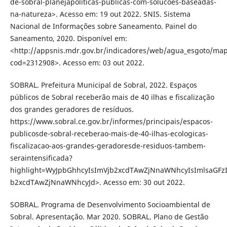
de-sobral-planejapoliticas-publicas-com-solucoes-baseadas-
na-natureza>. Acesso em: 19 out 2022. SNIS. Sistema
Nacional de Informações sobre Saneamento. Painel do
Saneamento, 2020. Disponível em:
<http://appsnis.mdr.gov.br/indicadores/web/agua_esgoto/ma
cod=2312908>. Acesso em: 03 out 2022.
SOBRAL. Prefeitura Municipal de Sobral, 2022. Espaços
públicos de Sobral receberão mais de 40 ilhas e fiscalização
dos grandes geradores de resíduos.
https://www.sobral.ce.gov.br/informes/principais/espacos-
publicosde-sobral-receberao-mais-de-40-ilhas-ecologicas-
fiscalizacao-aos-grandes-geradoresde-residuos-tambem-
seraintensificada?
highlight=WyJpbGhhcyIsImVjb2xcdTAwZjNnaWNhcyIsImlsaGFzI
b2xcdTAwZjNnaWNhcyJd>. Acesso em: 30 out 2022.
SOBRAL. Programa de Desenvolvimento Socioambiental de
Sobral. Apresentação. Mar 2020. SOBRAL. Plano de Gestão