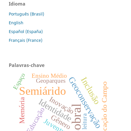
Idioma
Português (Brasil)
English
Español (España)
Français (France)
Palavras-chave
Espaço
Ensino Médio
Geoconservação
Inclusão
Geoparques
Educação do Campo
Semiárido
Inovação
Identidade
Memória
Sobral
Educação
Gênero
leitura
Juventude