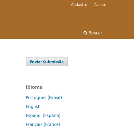
Cadastro
Acesso
Buscar
Enviar Submissão
Idioma
Português (Brasil)
English
Español (España)
Français (France)