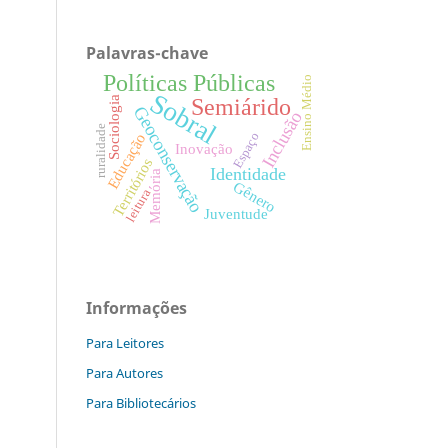
Palavras-chave
Políticas Públicas
Ensino Médio
Sobral
Semiárido
Sociologia
Geoconservação
Inclusão
ruralidade
Espaço
Educação
Inovação
Territórios
Identidade
Memória
Gênero
leitura
Juventude
Informações
Para Leitores
Para Autores
Para Bibliotecários