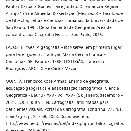
Paulo / Barbara Gomes Flaire Jordão; Orientadora Regina
Araújo 196 de Almeida. Dissertação (Mestrado) – Faculdade
de Filosofia, Letras e Ciências Humanas da Universidade de
São Paulo. 199 f. Departamento de Geografia. Área de
concentração: Geografia Física. – São Paulo, 2015.
LACOSTE, Yves. A geografia – isso serve, em primeiro lugar
para fazer guerra. Tradução Maria Cecília França –
Campinas, SP: Papirus, 1988. LESTEGÁS, Francisco
Rodríguez; ARCE, Xosé Carlos Macía;
QUINTÁ, Francisco Xosé Armas. Ensino de geografia,
educação geográfica e alfabetização cartográfica. Ciência
Geográfica - Bauru - XXV - Vol. XXV - (5): janeiro/dezembro –
2021. LOCH, Ruth E. N. Cartografia Tátil: mapas para
deficientes visuais. Portal da Cartografia. Londrina, v.1, n.1,
maio/ago., p. 35 - 58, 2008. Disponível em:
http://www.uel.br/revistas/uel/index.php/portalcartografia.
Acesso em:24/09/2022.