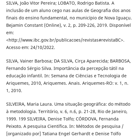
SILVA, João Vitor Pereira; LOBATO, Rodrigo Batista. A
inclusão de um aluno cego nas aulas de Geografia dos anos
finais do ensino fundamental, no município de Nova Iguaçu.
Bejamin Constant (Online), v. 2, p. 209-226, 2019. Disponível
em:
<http://www.ibc.gov.br/publicacoes/revistas#revistaBC>.
Acesso em: 24/10/2022.
SILVA, Vainer Barbosa; DA SILVA, Cirça Aparecida; BARBOSA,
Fernando Sérgio Silva. Importância da percepção tátil na
educação infantil. In: Semana de Ciências e Tecnologia de
Ariquemes, 2010, Ariquemes. Anais. Ariquemes-RO: v. 1, n.
1, 2010.
SILVEIRA, Maria Laura. Uma situação geográfica: do método
à metodologia. Território, v. 6, n.6, p. 21-28, Rio de Janeiro,
1999. 199 SILVEIRA, Denise Tolfo; CÓRDOVA, Fernanda
Peixoto. A pesquisa Científica. In: Métodos de pesquisa /
[organizado por] Tatiana Engel Gerhardt e Denise Tolfo