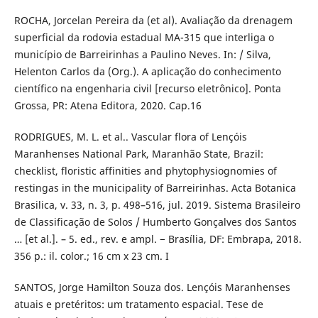
ROCHA, Jorcelan Pereira da (et al). Avaliação da drenagem
superficial da rodovia estadual MA-315 que interliga o
município de Barreirinhas a Paulino Neves. In: / Silva,
Helenton Carlos da (Org.). A aplicação do conhecimento
científico na engenharia civil [recurso eletrônico]. Ponta
Grossa, PR: Atena Editora, 2020. Cap.16
RODRIGUES, M. L. et al.. Vascular flora of Lençóis
Maranhenses National Park, Maranhão State, Brazil:
checklist, floristic affinities and phytophysiognomies of
restingas in the municipality of Barreirinhas. Acta Botanica
Brasilica, v. 33, n. 3, p. 498–516, jul. 2019. Sistema Brasileiro
de Classificação de Solos / Humberto Gonçalves dos Santos
… [et al.]. – 5. ed., rev. e ampl. − Brasília, DF: Embrapa, 2018.
356 p.: il. color.; 16 cm x 23 cm. I
SANTOS, Jorge Hamilton Souza dos. Lençóis Maranhenses
atuais e pretéritos: um tratamento espacial. Tese de