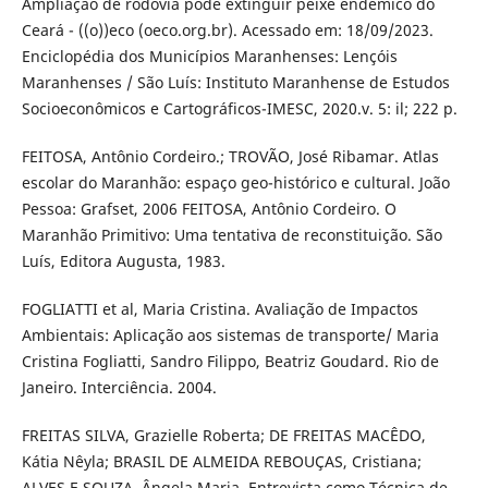
Ampliação de rodovia pode extinguir peixe endêmico do
Ceará - ((o))eco (oeco.org.br). Acessado em: 18/09/2023.
Enciclopédia dos Municípios Maranhenses: Lençóis
Maranhenses / São Luís: Instituto Maranhense de Estudos
Socioeconômicos e Cartográficos-IMESC, 2020.v. 5: il; 222 p.
FEITOSA, Antônio Cordeiro.; TROVÃO, José Ribamar. Atlas
escolar do Maranhão: espaço geo-histórico e cultural. João
Pessoa: Grafset, 2006 FEITOSA, Antônio Cordeiro. O
Maranhão Primitivo: Uma tentativa de reconstituição. São
Luís, Editora Augusta, 1983.
FOGLIATTI et al, Maria Cristina. Avaliação de Impactos
Ambientais: Aplicação aos sistemas de transporte/ Maria
Cristina Fogliatti, Sandro Filippo, Beatriz Goudard. Rio de
Janeiro. Interciência. 2004.
FREITAS SILVA, Grazielle Roberta; DE FREITAS MACÊDO,
Kátia Nêyla; BRASIL DE ALMEIDA REBOUÇAS, Cristiana;
ALVES E SOUZA, Ângela Maria. Entrevista como Técnica de