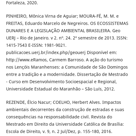
Fortaleza, 2020.
PINHEIRO, Mônica Virna de Aguiar; MOURA-FÉ, M. M. e
FREITAS, Eduardo Marcelo de Negreiros. OS ECOSSISTEMAS
DUNARES E A LEGISLAÇÃO AMBIENTAL BRASILEIRA. Geo
UERJ – Rio de Janeiro. v 2. nº. 24. 2º semestre de 2013. ISSN:
1415-7543 E-ISSN: 1981-9021.
publicacoes.uerj.br/index.php/geouerj Disponível em:
http://www.eRamos, Carmem Barroso. A ação do turismo
nos Lençóis Maranhenses: a Comunidade de São Domingos
entre a tradição e a modernidade. Dissertação de Mestrado
- Curso em Desenvolvimento Socioespacial e Regional,
Universidade Estadual do Maranhão – São Luís, 2012.
REZENDE, Élcio Nacur; COELHO, Herbert Alves. Impactos
ambientais decorrentes da construção de estradas e suas
consequências na responsabilidade civil. Revista do
Mestrado em Direito da Universidade Católica de Brasília:
Escola de Direito, v. 9, n. 2 Jul/Dez, p. 155-180, 2016.