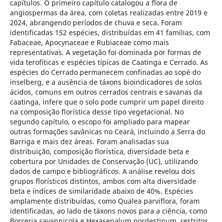
capítulos. O primeiro capítulo catalogou a flora de
angiospermas da área, com coletas realizadas entre 2019 e
2024, abrangendo períodos de chuva e seca. Foram
identificadas 152 espécies, distribuídas em 41 famílias, com
Fabaceae, Apocynaceae e Rubiaceae como mais
representativas. A vegetação foi dominada por formas de
vida terofíticas e espécies típicas de Caatinga e Cerrado. As
espécies do Cerrado permanecem confinadas ao sopé do
inselberg, e a ausência de táxons bioindicadores de solos
ácidos, comuns em outros cerrados centrais e savanas da
caatinga, infere que o solo pode cumprir um papel direito
na composição florística desse tipo vegetacional. No
segundo capítulo, o escopo foi ampliado para mapear
outras formações savânicas no Ceará, incluindo a Serra do
Barriga e mais dez áreas. Foram analisadas sua
distribuição, composição florística, diversidade beta e
cobertura por Unidades de Conservação (UC), utilizando
dados de campo e bibliográficos. A análise revelou dois
grupos florísticos distintos, ambos com alta diversidade
beta e índices de similaridade abaixo de 40%. Espécies
amplamente distribuídas, como Qualea parviflora, foram
identificadas, ao lado de táxons novos para a ciência, como
Borreria savannicola e Hexasepalum nordestinum, restritos