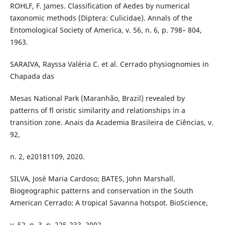
ROHLF, F. James. Classification of Aedes by numerical
taxonomic methods (Diptera: Culicidae). Annals of the
Entomological Society of America, v. 56, n. 6, p. 798– 804,
1963.
SARAIVA, Rayssa Valéria C. et al. Cerrado physiognomies in
Chapada das
Mesas National Park (Maranhão, Brazil) revealed by
patterns of fl oristic similarity and relationships in a
transition zone. Anais da Academia Brasileira de Ciências, v.
92,
n. 2, e20181109, 2020.
SILVA, José Maria Cardoso; BATES, John Marshall.
Biogeographic patterns and conservation in the South
American Cerrado: A tropical Savanna hotspot. BioScience,
v. 52, n. 3, p. 225-233, 2002.