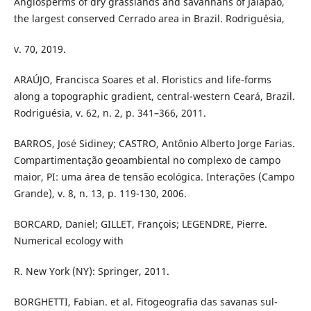
Angiosperms of dry grasslands and savannahs of Jalapão,
the largest conserved Cerrado area in Brazil. Rodriguésia,
v. 70, 2019.
ARAÚJO, Francisca Soares et al. Floristics and life-forms
along a topographic gradient, central-western Ceará, Brazil.
Rodriguésia, v. 62, n. 2, p. 341–366, 2011.
BARROS, José Sidiney; CASTRO, Antônio Alberto Jorge Farias.
Compartimentação geoambiental no complexo de campo
maior, PI: uma área de tensão ecológica. Interações (Campo
Grande), v. 8, n. 13, p. 119-130, 2006.
BORCARD, Daniel; GILLET, François; LEGENDRE, Pierre.
Numerical ecology with
R. New York (NY): Springer, 2011.
BORGHETTI, Fabian. et al. Fitogeografia das savanas sul-