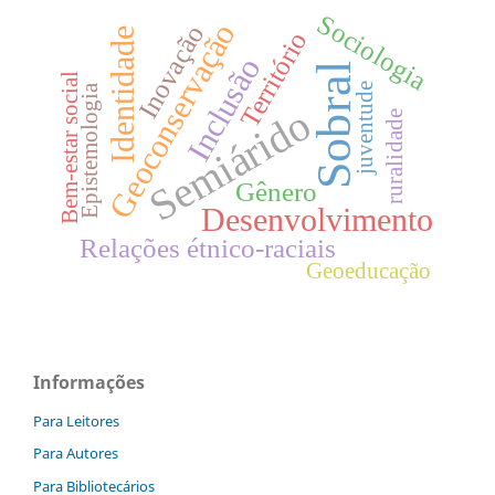
Sociologia
Geoconservação
Inovação
Identidade
Território
Inclusão
Sobral
Bem-estar social
juventude
Epistemologia
Semiárido
ruralidade
Gênero
Desenvolvimento
Relações étnico-raciais
Geoeducação
Informações
Para Leitores
Para Autores
Para Bibliotecários