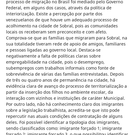
processo de migração no Brasil foi mediado pelo Governo
Federal, em alguns dos casos, através da política de
interiorização. Existe a percepção por parte dos
venezuelanos de que houve um adequado processo de
acolhimento na cidade de Sobral, pois as comunidades
locais os receberam sem preconceito e com afeto.
Comprova-se que as famílias que migraram para Sobral, na
sua totalidade tiveram rede de apoio de amigos, familiares
e pessoas ligadas ao governo local. Destaca-se
negativamente a falta de políticas claras sobre
empregabilidade na cidade, pois o desemprego,
subempregos com trabalhos informais como fonte de
sobrevivência de várias das famílias entrevistadas. Depois
de três ou quatro anos de permanência na cidade, há
evidência clara de avanço do processo de territorialização a
partir da inserção dos filhos no ambiente escolar, da
interação com vizinhos e instituições de caráter Municipal.
Por outro lado, não há conhecimento claro dos imigrantes
sobre a legislação trabalhista, acredita-se que isto pode
repercutir nas atuais condições de contratação de alguns
deles. Foi possível identificar a tipologia dos imigrantes,
sendo classificados como: imigrante forçado 1; imigrante
forçado 2; imigrante forçado 3, o que possibilitou identificar