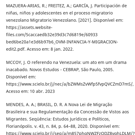
MAZUERA-ARIAS, R.; FREITEZ, A.; GARCÍA, J. Participación de
niñas, niños y adolescentes en el proceso migratorio
venezolano Migratorio Venezolano. [2021]. Disponível em:
https://assets.website-
files.com/5caccaedb32e39d3c7d6819e/60933
bed6be20a1e3d6b97b6_OVM-INFANCIA-Y-MIGRACION-
edit2.pdf. Acesso em: 8 jan. 2022.
MCCOY, J. O referendo na Venezuela: um ato em um drama
inacabado. Novos Estudos - CEBRAP, São Paulo, 2005.
Disponível em:
https://www.scielo.br/j/nec/a/bZWMsZvWfp5fvpQVCZmD7mS/,
Acesso em: 10 abr. 2023
MENDES, A. A.; BRASIL, D. R. A Nova Lei de Migração
Brasileira e sua Regulamentação da Concessão de Vistos aos
Migrantes. Seqüência: Estudos Jurídicos e Políticos,
Florianópolis. v. 43, n. 84, p. 64–88, 2020. Disponível em:
https://www.scielo.br/j/seq/a/m857phqNWZFzQDZ8vqhLDLM/?