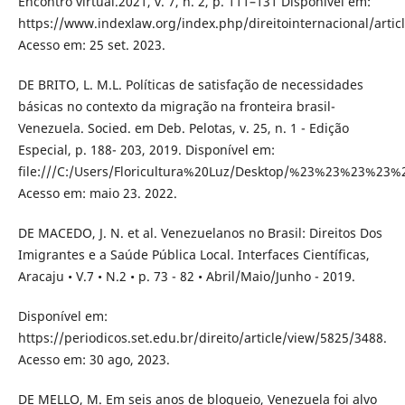
Encontro virtual.2021, v. 7, n. 2, p. 111–131 Disponível em:
https://www.indexlaw.org/index.php/direitointernacional/artic
Acesso em: 25 set. 2023.
DE BRITO, L. M.L. Políticas de satisfação de necessidades
básicas no contexto da migração na fronteira brasil-
Venezuela. Socied. em Deb. Pelotas, v. 25, n. 1 - Edição
Especial, p. 188- 203, 2019. Disponível em:
file:///C:/Users/Floricultura%20Luz/Desktop/%23%23%23%23%
Acesso em: maio 23. 2022.
DE MACEDO, J. N. et al. Venezuelanos no Brasil: Direitos Dos
Imigrantes e a Saúde Pública Local. Interfaces Científicas,
Aracaju • V.7 • N.2 • p. 73 - 82 • Abril/Maio/Junho - 2019.
Disponível em:
https://periodicos.set.edu.br/direito/article/view/5825/3488.
Acesso em: 30 ago, 2023.
DE MELLO, M. Em seis anos de bloqueio, Venezuela foi alvo