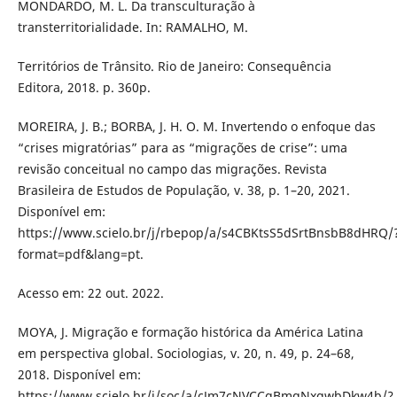
MONDARDO, M. L. Da transculturação à
transterritorialidade. In: RAMALHO, M.
Territórios de Trânsito. Rio de Janeiro: Consequência
Editora, 2018. p. 360p.
MOREIRA, J. B.; BORBA, J. H. O. M. Invertendo o enfoque das
“crises migratórias” para as “migrações de crise”: uma
revisão conceitual no campo das migrações. Revista
Brasileira de Estudos de População, v. 38, p. 1–20, 2021.
Disponível em:
https://www.scielo.br/j/rbepop/a/s4CBKtsS5dSrtBnsbB8dHRQ/
format=pdf&lang=pt.
Acesso em: 22 out. 2022.
MOYA, J. Migração e formação histórica da América Latina
em perspectiva global. Sociologias, v. 20, n. 49, p. 24–68,
2018. Disponível em:
https://www.scielo.br/j/soc/a/cJm7cNVCCgBmqNxgwbDkw4b/?