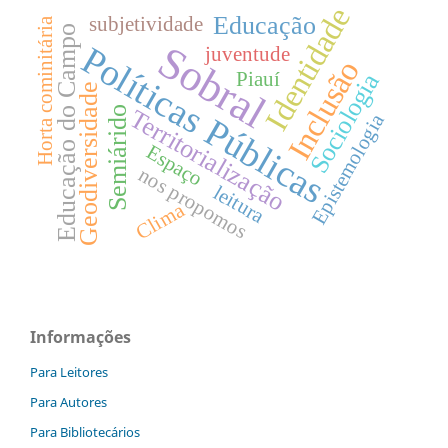
Identidade
Educação
subjetividade
Horta cominitária
Educação do Campo
Sobral
Políticas Públicas
juventude
Inclusão
Sociologia
Piauí
Geodiversidade
Semiárido
Territorialização
Epistemologia
Espaço
nos propomos
leitura
Clima
Informações
Para Leitores
Para Autores
Para Bibliotecários