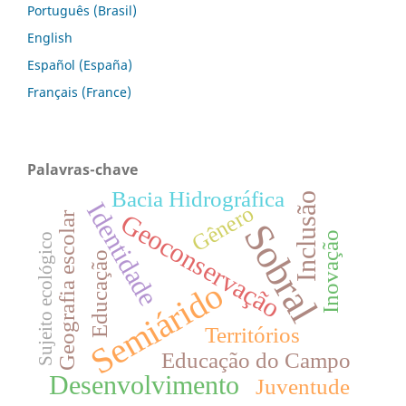
Português (Brasil)
English
Español (España)
Français (France)
Palavras-chave
Bacia Hidrográfica
Inclusão
Identidade
Gênero
Geoconservação
Geografia escolar
Sobral
Inovação
Sujeito ecológico
Educação
Semiárido
Territórios
Educação do Campo
Desenvolvimento
Juventude