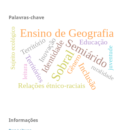
Palavras-chave
Sujeito ecológico
Ensino de Geografia
Território
Inovação
Semiárido
Identidade
Educação
juventude
Sobral
Gênero
Territórios
Inclusão
ruralidade
leitura
Relações étnico-raciais
Informações