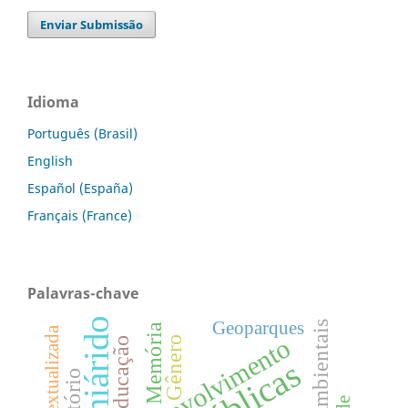
Enviar Submissão
Idioma
Português (Brasil)
English
Español (España)
Français (France)
Palavras-chave
Semiárido
Geoparques
Memória
Desenvolvimento
Gênero
Educação