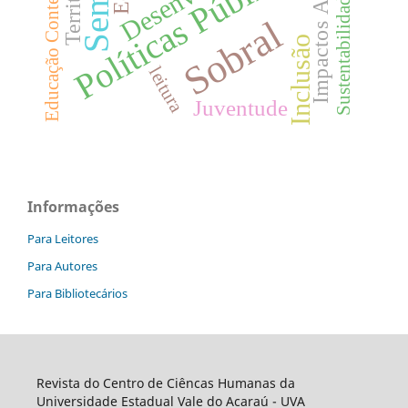
Impactos Ambientais
Educação Contextualizada
Políticas Públicas
Território
Sustentabilidade
Sobral
Inclusão
leitura
Juventude
Informações
Para Leitores
Para Autores
Para Bibliotecários
Revista do Centro de Ciêncas Humanas da
Universidade Estadual Vale do Acaraú - UVA