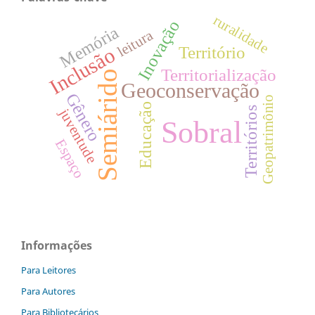
ruralidade
Inovação
Memória
leitura
Território
Inclusão
Territorialização
Semiárido
Geoconservação
Gênero
Geopatrimônio
Educação
Territórios
juventude
Sobral
Espaço
Informações
Para Leitores
Para Autores
Para Bibliotecários