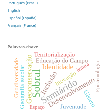
Português (Brasil)
English
Español (España)
Français (France)
Palavras-chave
Territorialização
Geoconservação
Educação do Campo
Geodiversidade
Epistemologia
leitura
Identidade
Geografia escolar
Sobral
Inovação
Inclusão
Desenvolvimento
Semiárido
Gênero
Juventude
Espaço