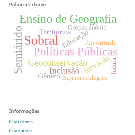
Palavras-chave
Ensino de Geografia
Geopatrimônio
Semiárido
Territórios
Educação
Sobral
Juventude
Políticas Públicas
Inovação
Geoconservação
leitura
Inclusão
Gênero
Sujeito ecológico
Informações
Para Leitores
Para Autores