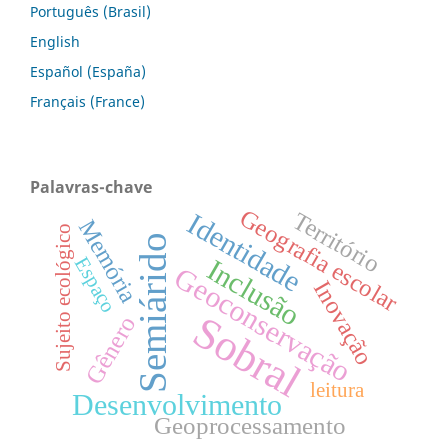
Português (Brasil)
English
Español (España)
Français (France)
Palavras-chave
Geografia escolar
Identidade
Território
Memória
Sujeito ecológico
Semiárido
Inclusão
Espaço
Geoconservação
Inovação
Sobral
Gênero
leitura
Desenvolvimento
Geoprocessamento