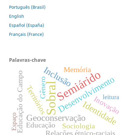
Português (Brasil)
English
Español (España)
Français (France)
Palavras-chave
Inclusão
Memória
Semiárido
Educação do Campo
Desenvolvimento
Gênero
Sobral
Territórios
leitura
Inovação
Identidade
Espaço
Geoconservação
Educação
Sociologia
Relações étnico-raciais