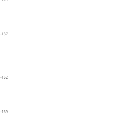
-137
-152
-169