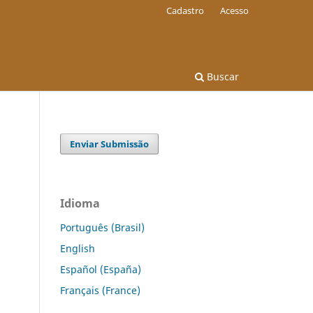
Cadastro
Acesso
Buscar
Enviar Submissão
Idioma
Português (Brasil)
English
Español (España)
Français (France)