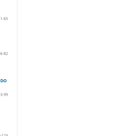
51-65
66-82
 DO
83-99
-124