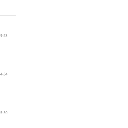
09-23
24-34
35-50