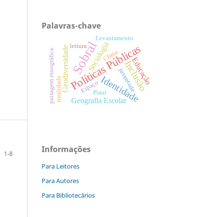
Palavras-chave
Levantamento
Sobral
Sociologia
Políticas Públicas
leitura
Geodiversidade
paisagem etnográfica.
Clima
Educação
Inclusão
juventude
Identidade
ruralidade
Espaço
Piauí
Geografia Escolar
Informações
1-8
Para Leitores
Para Autores
Para Bibliotecários