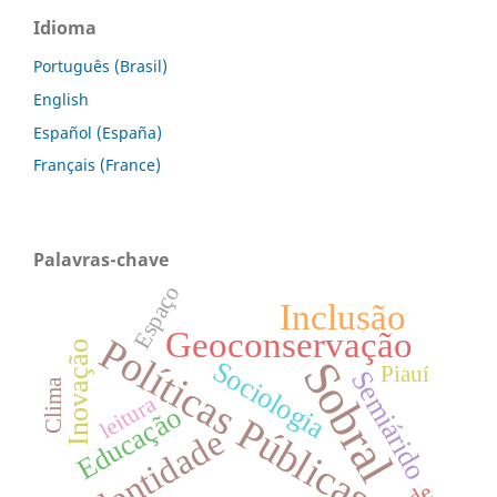
Idioma
Português (Brasil)
English
Español (España)
Français (France)
Palavras-chave
Espaço
Inclusão
Geoconservação
Políticas Públicas
Inovação
Sobral
Sociologia
Piauí
Semiárido
Clima
leitura
Educação
Identidade