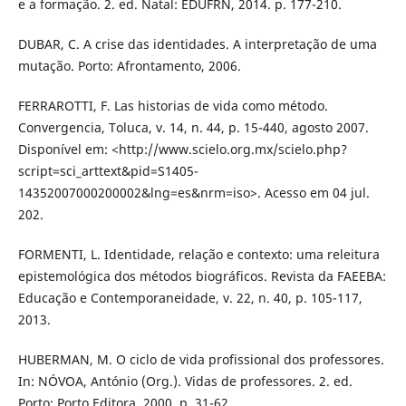
e a formação. 2. ed. Natal: EDUFRN, 2014. p. 177-210.
DUBAR, C. A crise das identidades. A interpretação de uma
mutação. Porto: Afrontamento, 2006.
FERRAROTTI, F. Las historias de vida como método.
Convergencia, Toluca, v. 14, n. 44, p. 15-440, agosto 2007.
Disponível em: <http://www.scielo.org.mx/scielo.php?
script=sci_arttext&pid=S1405-
14352007000200002&lng=es&nrm=iso>. Acesso em 04 jul.
202.
FORMENTI, L. Identidade, relação e contexto: uma releitura
epistemológica dos métodos biográficos. Revista da FAEEBA:
Educação e Contemporaneidade, v. 22, n. 40, p. 105-117,
2013.
HUBERMAN, M. O ciclo de vida profissional dos professores.
In: NÓVOA, António (Org.). Vidas de professores. 2. ed.
Porto: Porto Editora, 2000. p. 31-62.