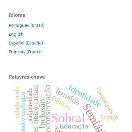
Idioma
Português (Brasil)
English
Español (España)
Français (France)
Palavras-chave
Identidade
Geoconservação
Relações étnico-raciais
cidade média
Território
Geoparques
subjetividade
Sujeito ecológico
Gênero
Inclusão
Semiárido
Sobral
Espaço
Educação