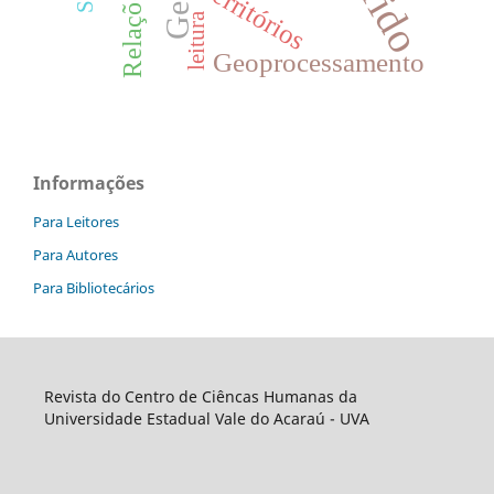
Territórios
leitura
Geoprocessamento
Informações
Para Leitores
Para Autores
Para Bibliotecários
Revista do Centro de Ciêncas Humanas da
Universidade Estadual Vale do Acaraú - UVA