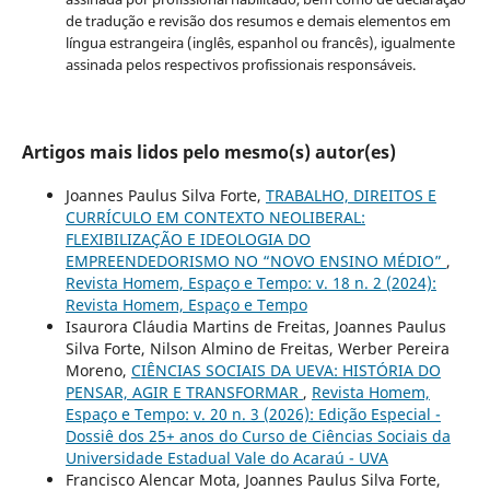
de tradução e revisão dos resumos e demais elementos em
língua estrangeira (inglês, espanhol ou francês), igualmente
assinada pelos respectivos profissionais responsáveis.
Artigos mais lidos pelo mesmo(s) autor(es)
Joannes Paulus Silva Forte,
TRABALHO, DIREITOS E
CURRÍCULO EM CONTEXTO NEOLIBERAL:
FLEXIBILIZAÇÃO E IDEOLOGIA DO
EMPREENDEDORISMO NO “NOVO ENSINO MÉDIO”
,
Revista Homem, Espaço e Tempo: v. 18 n. 2 (2024):
Revista Homem, Espaço e Tempo
Isaurora Cláudia Martins de Freitas, Joannes Paulus
Silva Forte, Nilson Almino de Freitas, Werber Pereira
Moreno,
CIÊNCIAS SOCIAIS DA UEVA: HISTÓRIA DO
PENSAR, AGIR E TRANSFORMAR
,
Revista Homem,
Espaço e Tempo: v. 20 n. 3 (2026): Edição Especial -
Dossiê dos 25+ anos do Curso de Ciências Sociais da
Universidade Estadual Vale do Acaraú - UVA
Francisco Alencar Mota, Joannes Paulus Silva Forte,