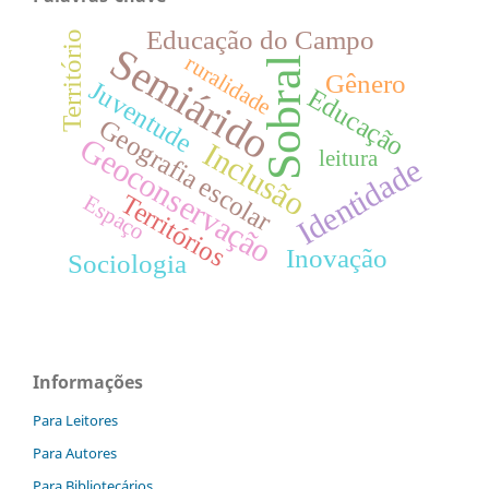
Educação do Campo
Território
Semiárido
ruralidade
Sobral
Gênero
Juventude
Educação
Geografia escolar
Geoconservação
Inclusão
leitura
Identidade
Territórios
Espaço
Inovação
Sociologia
Informações
Para Leitores
Para Autores
Para Bibliotecários