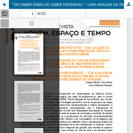
“DO SABER SÁBIO AO SABER ENSINÁVEL”: UMA ANÁLISE DA TRANSPOSIÇÃO DIDÁTICA DO CONHECIMENTO DE CIÊNCIAS SOCIAIS PARA O ENSINO MÉDIO