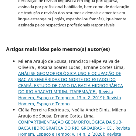
declaração de revisão linguística em língua portuguesa,
assinada por profissional habilitado, bem como de declaração
de tradução e revisão dos resumos e demais elementos em
língua estrangeira (inglês, espanhol ou francês), igualmente
assinada pelos respectivos profissionais responsáveis.
Artigos mais lidos pelo mesmo(s) autor(es)
Milena Araujo de Sousa, Francisco Felipe Paiva de
Oliveira , Rosana Soares Lucas , Ernane Cortez Lima,
ANÁLISE GEOMORFOLÓGICA USO E OCUPAÇÃO DE
BACIAS SEMIÁRIDAS DO NORTE DO ESTADO DO
CEARÁ: ESTUDO DE CASO DA BACIA HIDROGRÁFICA
DO RIO ARACATI MIRIM, ITAREMA/CE
,
Revista
Homem, Espaço e Tempo: v. 13 n. 2 (2019): Revista
Homem, Espaço e Tempo
Clélia Ferreira Rodrigues, Noélia André Diniz, Milena
Araujo de Sousa, Ernane Cortez Lima,
COMPARTIMENTAÇÃO GEOMORFOLÓGICA DA SUB-
BACIA HIDROGRÁFICA DO RIO GROAÍRAS – CE
,
Revista
Homem, Espaço e Tempo: v. 14 n. 2 (2020): Revista