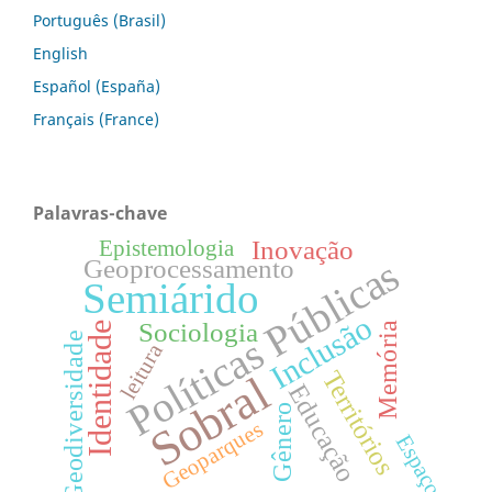
Português (Brasil)
English
Español (España)
Français (France)
Palavras-chave
Inovação
Epistemologia
Políticas Públicas
Geoprocessamento
Semiárido
Inclusão
Sociologia
Identidade
Memória
Geodiversidade
leitura
Territórios
Sobral
Educação
Gênero
Geoparques
Espaço