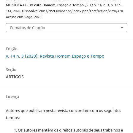
MERUOCA-CE .
Revista Homem, Espaço e Tempo
,
[S. l.]
, v. 14, n. 3, p. 127–
141, 2020. Disponível em: //rhet.uvanet.br/index.php/rhet/article/view/420.
Acesso em: 8 ago. 2026.
Fomatos de Citação
Edição
v. 14 n. 3 (2020): Revista Homem Espaço e Tempo
Seção
ARTIGOS
Licença
Autores que publicam nesta revista concordam com os seguintes
termos:
Os autores mantêm os direitos autorais de seus trabalhos e