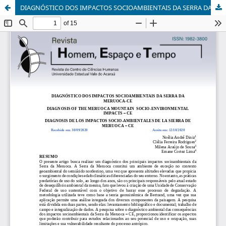
DIAGNÓSTICO DOS IMPACTOS SOCIOAMBIENTAIS DA SERRA DA MERUOCA-CE