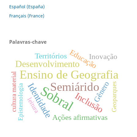
Español (España)
Français (France)
Palavras-chave
Educação
Territórios
Inovação
Desenvolvimento
Ensino de Geografia
cultura material
Gênero
Semiárido
Identidade
Geoparques
Epistemologia
Sobral
Inclusão
leitura
Ações afirmativas