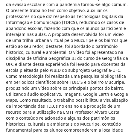
da evasão escolar e com a pandemia tornou-se algo comum.
O presente trabalho tem como objetivo, auxiliar os
professores no que diz respeito às Tecnologias Digitais da
Informação e Comunicação (TDICS), reduzindo os casos de
abandono escolar, fazendo com que os alunos participem e
interajam nas aulas. A proposta desenvolvida foi um vídeo
de uma trilha urbana virtual pelo Mucuripe e os bairros que
estão ao seu redor, destarte, foi abordado o patrimônio
histórico, cultural e ambiental. O vídeo foi apresentado na
disciplina de Oficina Geográfica III do curso de Geografia da
UFC e diante dessa experiência foi levado para docentes da
escola pleiteada pelo PIBID do subprojeto Geografia-UFC.
Como metodologia foi realizada uma pesquisa bibliográfica
em periódicos científicos sobre TDIC’S e o bairro Mucuripe,
produzindo um vídeo sobre os principais pontos do bairro,
utilizando áudio explicativo, imagens, Google Earth e Google
Maps. Como resultado, o trabalho possibilitou a visualização
da importância das TDICs no ensino e a produção de um
recurso para a utilização na EMTI Professor Álvaro Costa
com o conteúdo relacionado a alguns dos patrimônios
históricos, culturais e ambientais do Mucuripe, conteúdo
fundamental para os alunos compreenderem a localidade