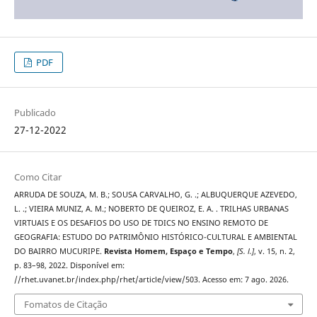
PDF
Publicado
27-12-2022
Como Citar
ARRUDA DE SOUZA, M. B.; SOUSA CARVALHO, G. .; ALBUQUERQUE AZEVEDO,
L. .; VIEIRA MUNIZ, A. M.; NOBERTO DE QUEIROZ, E. A. . TRILHAS URBANAS
VIRTUAIS E OS DESAFIOS DO USO DE TDICS NO ENSINO REMOTO DE
GEOGRAFIA: ESTUDO DO PATRIMÔNIO HISTÓRICO-CULTURAL E AMBIENTAL
DO BAIRRO MUCURIPE.
Revista Homem, Espaço e Tempo
,
[S. l.]
, v. 15, n. 2,
p. 83–98, 2022. Disponível em:
//rhet.uvanet.br/index.php/rhet/article/view/503. Acesso em: 7 ago. 2026.
Fomatos de Citação