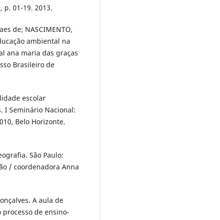
 p. 01-19. 2013.
raes de; NASCIMENTO,
Educação ambiental na
al ana maria das graças
sso Brasileiro de
lidade escolar
. I Seminário Nacional:
010, Belo Horizonte.
ografia. São Paulo:
ção / coordenadora Anna
onçalves. A aula de
 processo de ensino-