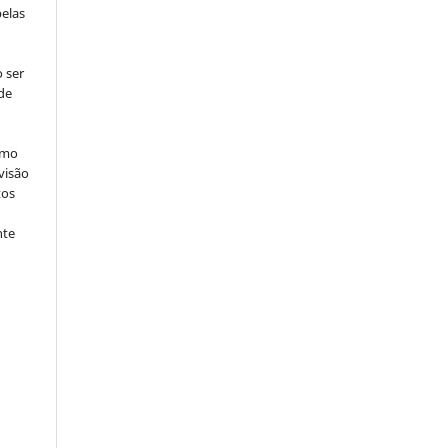
pelas
 ser
de
omo
visão
tos
nte