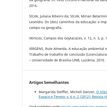
2016.
SILVA, Juliana Ribeiro da; SILVA, Mírian Belarmi
Leonídio. Os (des) caminhos da educação: a imp
campo na geografia.
Vértices, Campos dos Goytacazes, v. 12, n. 3, p. 
VIRGENS, Rute Almeida. A educação ambiental n
Trabalho de trabalho de conclusão (Licenciatura
– Universidade de Brasília-UNB, Luziânia, 2010.
Artigos Semelhantes
Margarida Steffler, Micheli Danzer,
O SOL
Espaço e Tempo: v. 6 n. 2 (2012): Revist
Você também pode
iniciar uma pesquisa avança