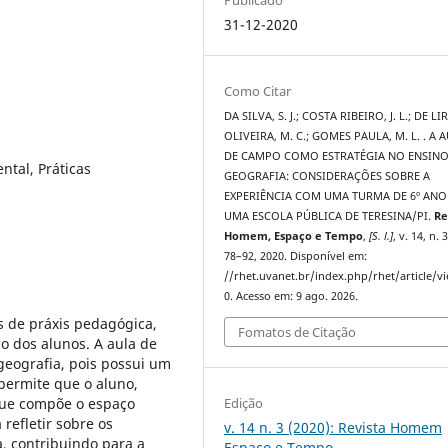
31-12-2020
Como Citar
DA SILVA, S. J.; COSTA RIBEIRO, J. L.; DE LI
OLIVEIRA, M. C.; GOMES PAULA, M. L. . A 
DE CAMPO COMO ESTRATÉGIA NO ENSINO
tal, Práticas
GEOGRAFIA: CONSIDERAÇÕES SOBRE A
EXPERIÊNCIA COM UMA TURMA DE 6º ANO
UMA ESCOLA PÚBLICA DE TERESINA/PI.
Re
Homem, Espaço e Tempo
,
[S. l.]
, v. 14, n. 3
78–92, 2020. Disponível em:
//rhet.uvanet.br/index.php/rhet/article/v
0. Acesso em: 9 ago. 2026.
s de práxis pedagógica,
Fomatos de Citação
do dos alunos. A aula de
geografia, pois possui um
 permite que o aluno,
Edição
que compõe o espaço
refletir sobre os
v. 14 n. 3 (2020): Revista Homem
, contribuindo para a
Espaço e Tempo