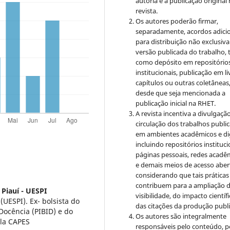
autoria e a publicação original
revista.
Os autores poderão firmar,
separadamente, acordos adici
para distribuição não exclusiva
versão publicada do trabalho, t
como depósito em repositório
institucionais, publicação em li
capítulos ou outras coletâneas
desde que seja mencionada a
publicação inicial na RHET.
A revista incentiva a divulgaçã
circulação dos trabalhos publi
em ambientes acadêmicos e dig
incluindo repositórios instituci
páginas pessoais, redes acadê
e demais meios de acesso aber
considerando que tais práticas
contribuem para a ampliação 
Piauí - UESPI
visibilidade, do impacto científi
UESPI). Ex- bolsista do
das citações da produção publ
Docência (PIBID) e do
Os autores são integralmente
la CAPES
responsáveis pelo conteúdo, p