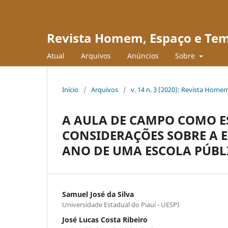
Revista Homem, Espaço e Te
Atual
Arquivos
Anúncios
Sobre
Início
/
Arquivos
/
v. 14 n. 3 (2020): Revista Hom
A AULA DE CAMPO COMO E
CONSIDERAÇÕES SOBRE A 
ANO DE UMA ESCOLA PÚBLI
Samuel José da Silva
Universidade Estadual do Piauí - UESPI
José Lucas Costa Ribeiro