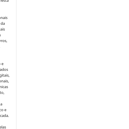
 nesta
onais
 da
ais
s
vros,
,
o e
cados
itais,
onais,
micas
to,
da
co e
icada.
elas