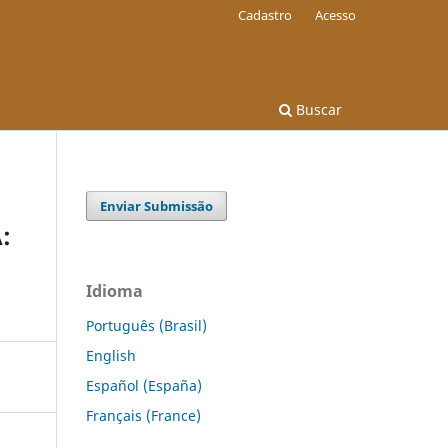
Cadastro
Acesso
Buscar
Enviar Submissão
:
Idioma
Português (Brasil)
English
Español (España)
Français (France)