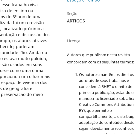
 esse trabalho visa
gica de ensino na
Seção
nos do 6º ano de uma
ARTIGOS
lizada foi uma revisão
, localizado próximo a
sentação e discussão dos
ampo, os alunos através
Licença
onhecido, puderam
munidade–Rio. Ainda no
Autores que publicam nesta revista
 estava muito poluída,
concordam com os seguintes termos
e são usados em suas
ou-se como uma ótima
Os autores mantêm os direito
oporcionou um olhar mais
autorais de seus trabalhos e
espaço de vivência dos
concedem à RHET o direito de
s de geografia e
primeira publicação, estando o
a preservação do meio
manuscrito licenciado sob a li
Creative Commons
Attribution
BY), que permite o
compartilhamento, a distribuiç
adaptação do conteúdo, desd
sejam devidamente reconhecid