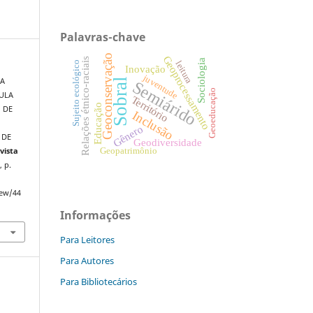
Palavras-chave
Geoconservação
Geoprocessamento
Relações étnico-raciais
Sociologia
leitura
Sujeito ecológico
Inovação
juventude
Sobral
RA
Semiárido
Geoeducação
AULA
Território
Educação
 DE
Inclusão
Gênero
 DE
Geodiversidade
Geopatrimônio
vista
, p.
iew/44
Informações
Para Leitores
Para Autores
Para Bibliotecários