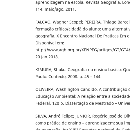
aprendizagem na escola. Revista Geografia. Londr
114, maio/ago. 2011.
FALCÃO, Wagner Scopel; PEREIRA, Thiago Barcel
formação crítico/cidadã do aluno: uma alternati
geografia. X Encontro Nacional De Praticas Em e
Disponível em:
http://www.agb.org.br/XENPEG/artigos/GT/GT4/
20 jan.2018.
KIMURA, Shoko. Geografia no ensino básico: Que
Paulo: Contexto, 2008. p. 45 – 144.
OLIVEIRA, Washington Candido. A contribuição 
Educação Ambiental: A relação entre a sociedade
Federal, 120 p. Dissertação de Mestrado – Univer
SILVA, André Felipe; JÚNIOR, Rogério José de Ol
como prática de ensino – aprendizagem: sua im
da geografia. In: XVIII Encontro nacional de Geóg