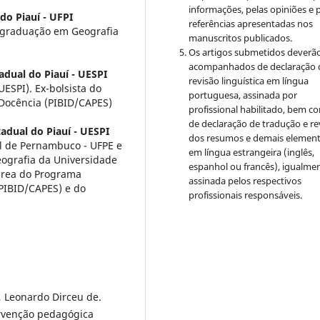
informações, pelas opiniões e 
do Piauí - UFPI
referências apresentadas nos
-graduação em Geografia
manuscritos publicados.
)
Os artigos submetidos deverão
acompanhados de declaração 
adual do Piauí - UESPI
revisão linguística em língua
ESPI). Ex-bolsista do
portuguesa, assinada por
 Docência (PIBID/CAPES)
profissional habilitado, bem c
de declaração de tradução e re
adual do Piauí - UESPI
dos resumos e demais elemen
l de Pernambuco - UFPE e
em língua estrangeira (inglês,
eografia da Universidade
espanhol ou francês), igualme
 área do Programa
assinada pelos respectivos
(PIBID/CAPES) e do
profissionais responsáveis.
Leonardo Dirceu de.
tervenção pedagógica