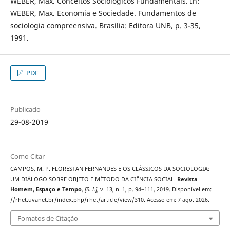
WEBER, Max. Conceitos Sociológicos Fundamentais. In:
WEBER, Max. Economia e Sociedade. Fundamentos de
sociologia compreensiva. Brasília: Editora UNB, p. 3-35,
1991.
PDF
Publicado
29-08-2019
Como Citar
CAMPOS, M. P. FLORESTAN FERNANDES E OS CLÁSSICOS DA SOCIOLOGIA:
UM DIÁLOGO SOBRE OBJETO E MÉTODO DA CIÊNCIA SOCIAL.
Revista
Homem, Espaço e Tempo
,
[S. l.]
, v. 13, n. 1, p. 94–111, 2019. Disponível em:
//rhet.uvanet.br/index.php/rhet/article/view/310. Acesso em: 7 ago. 2026.
Fomatos de Citação