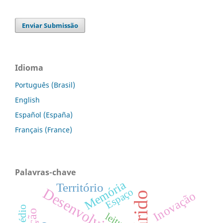
Enviar Submissão
Idioma
Português (Brasil)
English
Español (España)
Français (France)
Palavras-chave
Memória
Território
Desenvolvimento
Espaço
Inovação
leitura