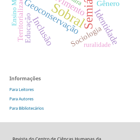
Semiárido
Ensino Médio
Territorialização
Geoconservação
Gênero
Sobral
Identidade
Educação
Inclusão
Sociologia
ruralidade
Informações
Para Leitores
Para Autores
Para Bibliotecários
Revista do Centro de Ciêncas Humanas da