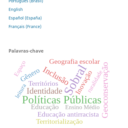
Português (Brasil)
English
Español (España)
Français (France)
Palavras-chave
Geografia escolar
Espaço
Geoconservação
Sobral
Inclusão
Gênero
Inovação
ruralidade
Territórios
leitura
Identidade
Políticas Públicas
Educação
Ensino Médio
Educação antirracista
Territorialização