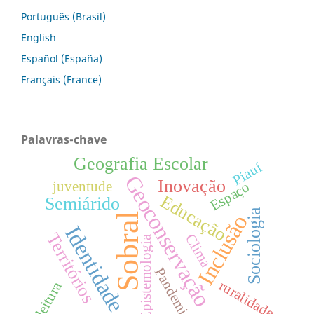
Português (Brasil)
English
Español (España)
Français (France)
Palavras-chave
Geografia Escolar
Piauí
Geoconservação
Inovação
juventude
Espaço
Educação
Semiárido
Sociologia
Sobral
Inclusão
Identidade
Territórios
Clima
Epistemologia
Pandemia
ruralidade
leitura