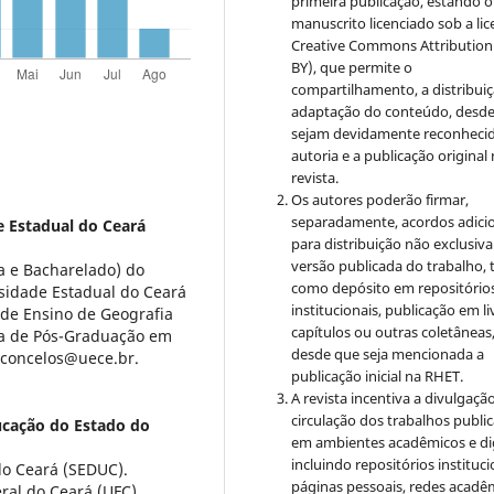
primeira publicação, estando o
manuscrito licenciado sob a li
Creative Commons
Attribution
BY), que permite o
compartilhamento, a distribuiç
adaptação do conteúdo, desd
sejam devidamente reconhecid
autoria e a publicação original
revista.
Os autores poderão firmar,
separadamente, acordos adici
e Estadual do Ceará
para distribuição não exclusiva
versão publicada do trabalho, t
a e Bacharelado) do
como depósito em repositório
rsidade Estadual do Ceará
institucionais, publicação em li
 de Ensino de Geografia
capítulos ou outras coletâneas
ma de Pós-Graduação em
desde que seja mencionada a
sconcelos@uece.br.
publicação inicial na RHET.
A revista incentiva a divulgaçã
circulação dos trabalhos publi
ucação do Estado do
em ambientes acadêmicos e dig
incluindo repositórios instituci
do Ceará (SEDUC).
páginas pessoais, redes acadê
ral do Ceará (UFC).