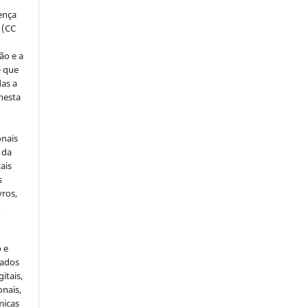
cença
 (CC
ão e a
e que
as a
 nesta
onais
 da
ais
s
vros,
,
o e
cados
itais,
onais,
micas