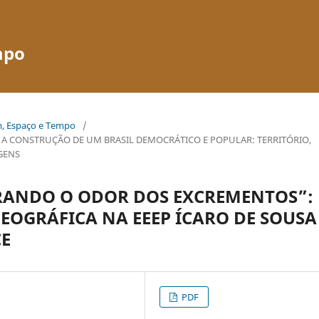
mpo
em, Espaço e Tempo
/
E A CONSTRUÇÃO DE UM BRASIL DEMOCRÁTICO E POPULAR: TERRITÓRIO,
GENS
IRANDO O ODOR DOS EXCREMENTOS”:
EOGRÁFICA NA EEEP ÍCARO DE SOUSA
CE
PDF