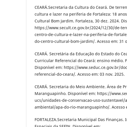
CEARÁ.Secretaria da Cultura do Ceará. De terre
cultura e lazer na periferia de Fortaleza: 18 ano
Cultural Bom Jardim. Fortaleza, 30 dez. 2024. Di
https://www.secult.ce.gov.br/2024/12/30/de-ter
centro-de-cultura-e-lazer-na-periferia-de-fortal
do-centro-cultural-bom-jardim/. Acesso em: 31 o
CEARÁ. Secretária da Educação do Estado do C
Curricular Referencial do Ceará: ensino médio. 
Disponível em: https://www.seduc.ce.gov.br/do
referencial-do-ceara/. Acesso em: 03 nov. 2025.
CEARÁ. Secretaria do Meio Ambiente. Área de Pr
Maranguapinho. Disponível em: https://www.se
ucs/unidades-de-conservacao-uso-sustentavel/a
ambiental/apa-do-rio-maranguapinho/. Acesso e
FORTALEZA.Secretaria Municipal Das Finanças. 
Espaciais da SEFIN. Disponível em: