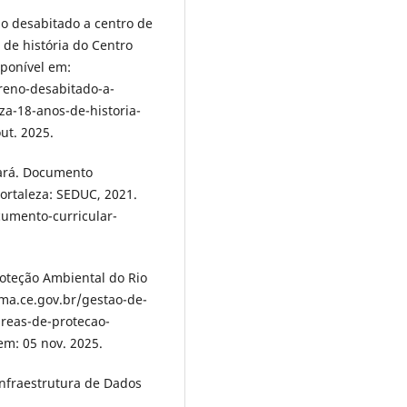
no desabitado a centro de
s de história do Centro
sponível em:
reno-desabitado-a-
eza-18-anos-de-historia-
ut. 2025.
eará. Documento
Fortaleza: SEDUC, 2021.
cumento-curricular-
oteção Ambiental do Rio
ma.ce.gov.br/gestao-de-
reas-de-protecao-
m: 05 nov. 2025.
Infraestrutura de Dados