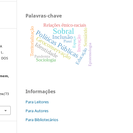
Palavras-chave
Relações étnico-raciais
Territorialização
Sobral
Semiárido
Políticas Públicas
Inclusão
Inovação
Geoconservação
Espaço
Piauí
Identidade
Epistemologia
LA
Educação
 L.
Pandemia
R DOS
Sociologia
O
omem,
Informações
iew/73
Para Leitores
Para Autores
Para Bibliotecários