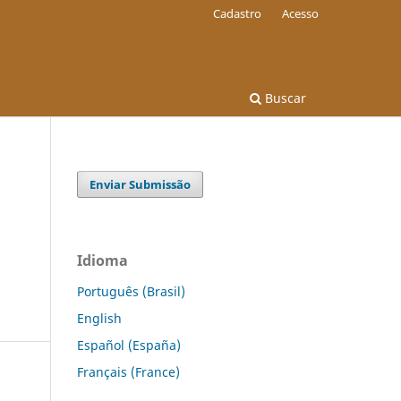
Cadastro
Acesso
Buscar
Enviar Submissão
Idioma
Português (Brasil)
English
Español (España)
Français (France)