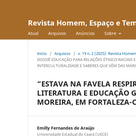
Revista Homem, Espaço e Te
Atual
Arquivos
Anúncios
Sobre
Início
/
Arquivos
/
v. 19 n. 2 (2025): Revista Hom
DOSSIÊ EDUCAÇÃO PARA RELAÇÕES ÉTNICO-RACIAIS 
INTERCULTURALIDADE E SABERES QUE VÊM DAS MAR
“ESTAVA NA FAVELA RESP
LITERATURA E EDUCAÇÃO G
MOREIRA, EM FORTALEZA-
Emilly Fernandes de Araújo
Universidade Estadual do Ceará (UECE)