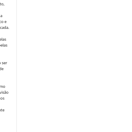
to,
da
co e
icada.
elas
pelas
 ser
de
omo
visão
tos
nte