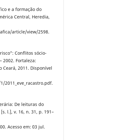
ico e a formação do
mérica Central, Heredia,
fica/article/view/2598.
isco”: Conflitos sócio-
 2002. Fortaleza:
o Ceará, 2011. Disponível
/1/2011_eve_racastro.pdf.
rária: De leituras do
 l.], v. 16, n. 31, p. 191–
00. Acesso em: 03 jul.