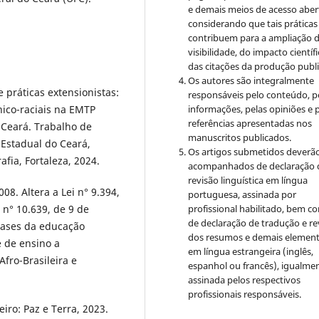
e demais meios de acesso aber
considerando que tais práticas
contribuem para a ampliação 
visibilidade, do impacto científi
das citações da produção publ
Os autores são integralmente
 práticas extensionistas:
responsáveis pelo conteúdo, p
nico-raciais na EMTP
informações, pelas opiniões e 
referências apresentadas nos
-Ceará. Trabalho de
manuscritos publicados.
Estadual do Ceará,
Os artigos submetidos deverão
fia, Fortaleza, 2024.
acompanhados de declaração 
revisão linguística em língua
08. Altera a Lei n° 9.394,
portuguesa, assinada por
 n° 10.639, de 9 de
profissional habilitado, bem c
de declaração de tradução e re
 bases da educação
dos resumos e demais elemen
e de ensino a
em língua estrangeira (inglês,
Afro-Brasileira e
espanhol ou francês), igualme
assinada pelos respectivos
profissionais responsáveis.
eiro: Paz e Terra, 2023.