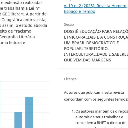
 e extensão realizadas
v. 19 n. 2 (2025): Revista Homem,
e trabalham a Lei n°
Espaço e Tempo
GEOliterart. A partir de
Geográfica antirracista,
Seção
 assim, o estudo aborda
eito de “racismo
DOSSIÊ EDUCAÇÃO PARA RELAÇ
eografia Literária
ÉTNICO-RACIAIS E A CONSTRUÇ
uma leitura e
UM BRASIL DEMOCRÁTICO E
POPULAR: TERRITÓRIO,
INTERCULTURALIDADE E SABERE
QUE VÊM DAS MARGENS
Licença
Autores que publicam nesta revista
concordam com os seguintes termos
Os autores mantêm os direito
autorais de seus trabalhos e
concedem à RHET o direito de