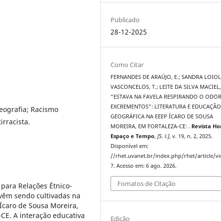
Publicado
28-12-2025
Como Citar
FERNANDES DE ARAÚJO, E.; SANDRA LOIO
VASCONCELOS, T.; LEITE DA SILVA MACIEL,
“ESTAVA NA FAVELA RESPIRANDO O ODO
EXCREMENTOS”: LITERATURA E EDUCAÇÃ
Geografia; Racismo
GEOGRÁFICA NA EEEP ÍCARO DE SOUSA
rracista.
MOREIRA, EM FORTALEZA-CE: .
Revista H
Espaço e Tempo
,
[S. l.]
, v. 19, n. 2, 2025.
Disponível em:
//rhet.uvanet.br/index.php/rhet/article/v
7. Acesso em: 6 ago. 2026.
Fomatos de Citação
 para Relações Étnico-
vêm sendo cultivadas na
 Ícaro de Sousa Moreira,
-CE. A interação educativa
Edição