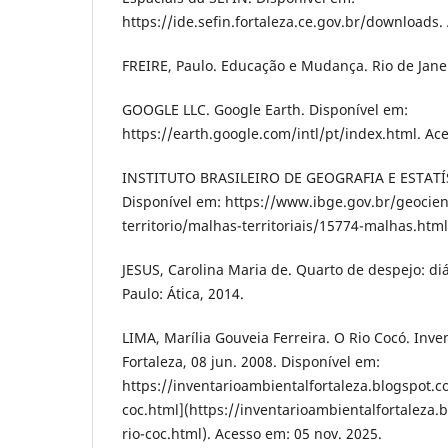
https://ide.sefin.fortaleza.ce.gov.br/downloads.
FREIRE, Paulo. Educação e Mudança. Rio de Janei
GOOGLE LLC. Google Earth. Disponível em:
https://earth.google.com/intl/pt/index.html. Ace
INSTITUTO BRASILEIRO DE GEOGRAFIA E ESTATÍSTI
Disponível em: https://www.ibge.gov.br/geocie
territorio/malhas-territoriais/15774-malhas.html
JESUS, Carolina Maria de. Quarto de despejo: di
Paulo: Ática, 2014.
LIMA, Marília Gouveia Ferreira. O Rio Cocó. Inve
Fortaleza, 08 jun. 2008. Disponível em:
https://inventarioambientalfortaleza.blogspot.c
coc.html](https://inventarioambientalfortaleza
rio-coc.html). Acesso em: 05 nov. 2025.