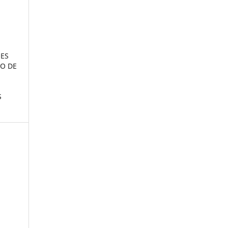
ÕES
ÃO DE
S
:
s