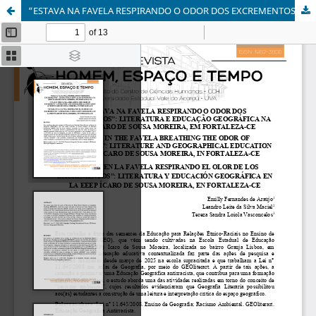
“ESTAVA NA FAVELA RESPIRANDO O ODOR DOS EXCREMENTOS”: LITERATURA E EDUCAÇÃO GEOGRÁFICA NA EEEP ÍCARO DE SOUSA MOREIRA, EM FORTALEZA-CE