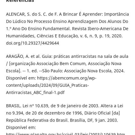
ALENCAR, S. do S. C. de F. A Brincar É Aprender: Importância
Do Lúdico No Processo Ensino Aprendizagem Dos Alunos Do
1.º Ano Do Ensino Fundamental. Revista Ibero-Americana De
Humanidades, Ciências E Educação, v. 6, n. 9, p. 19, 2020.
doi.org/10.29327/4429644
ARAGÃO, A. et al. Guia: práticas antirracistas na sala de aula
/ [organização Associação Bem Comum, Associação Nova
Escola]. -- 1. ed. --São Paulo: Associação Nova Escola, 2024.
Disponível em: https://abemcomum.org/wp-
content/uploads/2024/09/GUIA_Praticas-
Antirracistas_ABC_final-1.pdf
BRASIL. Lei nº 10.639, de 9 de janeiro de 2003. Altera a Lei
no 9.394, de 20 de dezembro de 1996, Diário Oficial [da]
República Federativa do Brasil. Brasília, DF, 9 jan. 2003.
Disponível em:
http://www.planalto.gov.br/ccivil_03/leis/2003/L10639.htm.