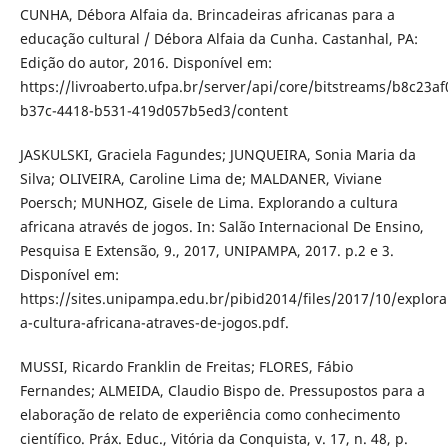
CUNHA, Débora Alfaia da. Brincadeiras africanas para a
educação cultural / Débora Alfaia da Cunha. Castanhal, PA:
Edição do autor, 2016. Disponível em:
https://livroaberto.ufpa.br/server/api/core/bitstreams/b8c23af
b37c-4418-b531-419d057b5ed3/content
JASKULSKI, Graciela Fagundes; JUNQUEIRA, Sonia Maria da
Silva; OLIVEIRA, Caroline Lima de; MALDANER, Viviane
Poersch; MUNHOZ, Gisele de Lima. Explorando a cultura
africana através de jogos. In: Salão Internacional De Ensino,
Pesquisa E Extensão, 9., 2017, UNIPAMPA, 2017. p.2 e 3.
Disponível em:
https://sites.unipampa.edu.br/pibid2014/files/2017/10/explor
a-cultura-africana-atraves-de-jogos.pdf.
MUSSI, Ricardo Franklin de Freitas; FLORES, Fábio
Fernandes; ALMEIDA, Claudio Bispo de. Pressupostos para a
elaboração de relato de experiência como conhecimento
científico. Práx. Educ., Vitória da Conquista, v. 17, n. 48, p.