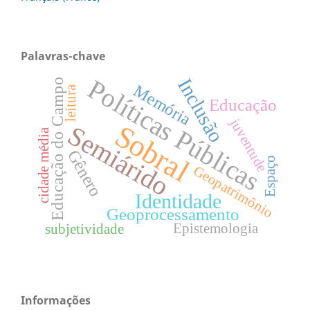
Palavras-chave
Inclusão
Políticas Públicas
Educação do Campo
Memória
leitura
Educação
juventude
Sobral
Semiárido
cidade média
Gênero
Espaço
Geopatrimônio
Identidade
Geoprocessamento
Epistemologia
subjetividade
Informações