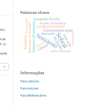
Palavras-chave
Geografia Escolar
Juventude
Desenvolvimento
Ações afirmativas
Educação do Campo
Geoprocessamento
Geoconservação
IROU
Sobral
Inovação
Semiárido
ruralidade
Educação
Territórios
Inclusão
M DA
Espaço
[S. l.]
,
Gênero
cultura material
iew/64
Informações
Para Leitores
Para Autores
Para Bibliotecários