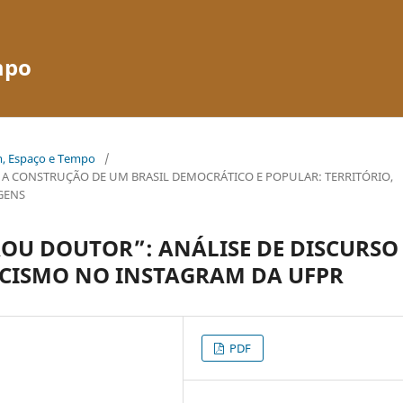
mpo
em, Espaço e Tempo
/
E A CONSTRUÇÃO DE UM BRASIL DEMOCRÁTICO E POPULAR: TERRITÓRIO,
GENS
ROU DOUTOR”: ANÁLISE DE DISCURSO
ACISMO NO INSTAGRAM DA UFPR
PDF