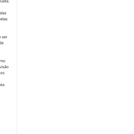
icada.
elas
pelas
 ser
de
omo
visão
tos
nte