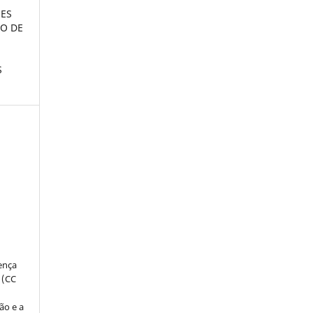
ÕES
ÃO DE
S
:
s
cença
 (CC
ão e a