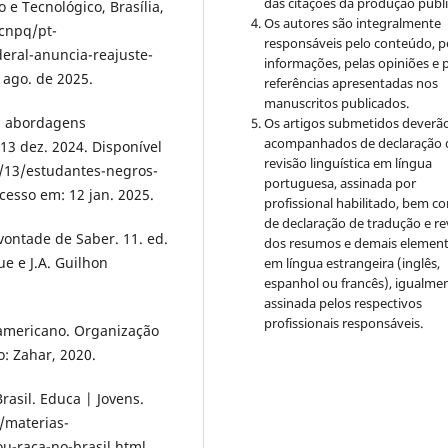
das citações da produção publ
 e Tecnológico, Brasília,
Os autores são integralmente
/cnpq/pt-
responsáveis pelo conteúdo, p
eral-anuncia-reajuste-
informações, pelas opiniões e 
 ago. de 2025.
referências apresentadas nos
manuscritos publicados.
m abordagens
Os artigos submetidos deverão
acompanhados de declaração 
 13 dez. 2024. Disponível
revisão linguística em língua
/13/estudantes-negros-
portuguesa, assinada por
cesso em: 12 jan. 2025.
profissional habilitado, bem c
de declaração de tradução e re
vontade de Saber. 11. ed.
dos resumos e demais elemen
e e J.A. Guilhon
em língua estrangeira (inglês,
espanhol ou francês), igualme
assinada pelos respectivos
profissionais responsáveis.
-americano. Organização
o: Zahar, 2020.
rasil. Educa | Jovens.
/materias-
u-raca-no-brasil.html.