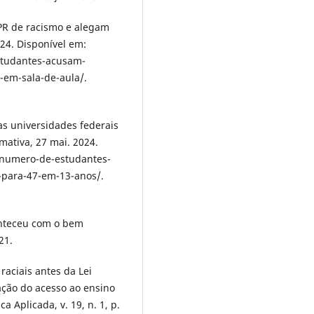
FPR de racismo e alegam
024. Disponível em:
estudantes-acusam-
-em-sala-de-aula/.
s universidades federais
mativa, 27 mai. 2024.
r/numero-de-estudantes-
-para-47-em-13-anos/.
onteceu com o bem
21.
raciais antes da Lei
ação do acesso ao ensino
ca Aplicada, v. 19, n. 1, p.