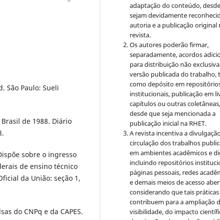
adaptação do conteúdo, desd
sejam devidamente reconhecid
autoria e a publicação original
revista.
Os autores poderão firmar,
separadamente, acordos adici
para distribuição não exclusiva
versão publicada do trabalho, t
como depósito em repositório
d. São Paulo: Sueli
institucionais, publicação em li
capítulos ou outras coletâneas
desde que seja mencionada a
Brasil de 1988. Diário
publicação inicial na RHET.
8.
A revista incentiva a divulgaçã
circulação dos trabalhos publi
em ambientes acadêmicos e dig
Dispõe sobre o ingresso
incluindo repositórios instituci
derais de ensino técnico
páginas pessoais, redes acadê
ficial da União: seção 1,
e demais meios de acesso aber
considerando que tais práticas
contribuem para a ampliação 
lsas do CNPq e da CAPES.
visibilidade, do impacto científi