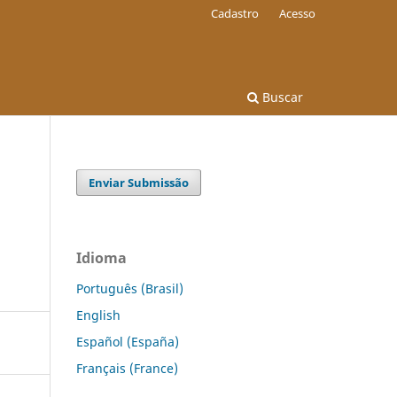
Cadastro
Acesso
Buscar
Enviar Submissão
Idioma
Português (Brasil)
English
Español (España)
Français (France)