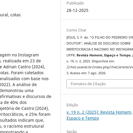
Publicado
28-12-2025
ural, cotas
Como Citar
JESUS, S. F. de. “O FILHO DO PEDREIRO V
DOUTOR”: ANÁLISE DE DISCURSO SOBRE
MERITOCRACIA E RACISMO NO INSTAGRA
stagem no Instagram
UFPR.
Revista Homem, Espaço e Tempo
,
), realizada em 23 de
v. 19, n. 2, 2025. Disponível em:
 Adrian Castro (2024),
//rhet.uvanet.br/index.php/rhet/article/v
otas. Foram coletados
3. Acesso em: 7 ago. 2026.
 analisados com base nos
Fomatos de Citação
022). A análise de
, demonstrou uma
 afirmativas e discursos de
ca de 40% dos
Edição
etória de Castro (2024),
v. 19 n. 2 (2025): Revista Homem,
ritocráticos, e 25% foram
Espaço e Tempo
sultados indicam que,
, o racismo estrutural
Seção
demonstrando a