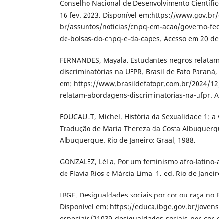
Conselho Nacional de Desenvolvimento Científico
16 fev. 2023. Disponível em:https://www.gov.br
br/assuntos/noticias/cnpq-em-acao/governo-fed
de-bolsas-do-cnpq-e-da-capes. Acesso em 20 de
FERNANDES, Mayala. Estudantes negros relata
discriminatórias na UFPR. Brasil de Fato Paraná,
em: https://www.brasildefatopr.com.br/2024/12
relatam-abordagens-discriminatorias-na-ufpr. A
FOUCAULT, Michel. História da Sexualidade 1: a 
Tradução de Maria Thereza da Costa Albuquerqu
Albuquerque. Rio de Janeiro: Graal, 1988.
GONZALEZ, Lélia. Por um feminismo afro-latino
de Flavia Rios e Márcia Lima. 1. ed. Rio de Janeir
IBGE. Desigualdades sociais por cor ou raça no B
Disponível em: https://educa.ibge.gov.br/jovens
especiais/21039-desigualdades-sociais-por-cor-o