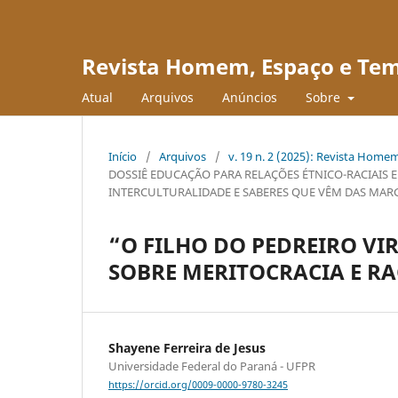
Revista Homem, Espaço e Te
Atual
Arquivos
Anúncios
Sobre
Início
/
Arquivos
/
v. 19 n. 2 (2025): Revista Hom
DOSSIÊ EDUCAÇÃO PARA RELAÇÕES ÉTNICO-RACIAIS 
INTERCULTURALIDADE E SABERES QUE VÊM DAS MAR
“O FILHO DO PEDREIRO VI
SOBRE MERITOCRACIA E R
Shayene Ferreira de Jesus
Universidade Federal do Paraná - UFPR
https://orcid.org/0009-0000-9780-3245