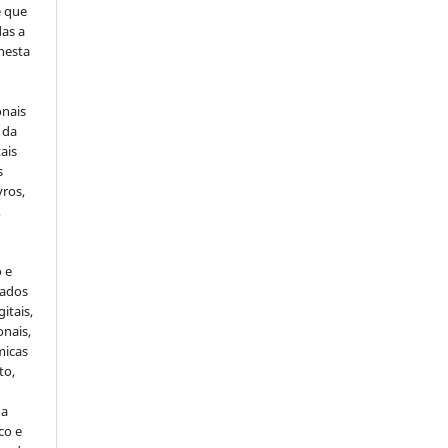
e que
as a
 nesta
onais
 da
ais
s
vros,
,
o e
cados
itais,
onais,
micas
to,
da
co e