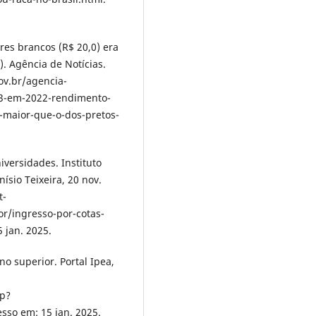
es brancos (R$ 20,0) era
. Agência de Notícias.
ov.br/agencia-
543-em-2022-rendimento-
-maior-que-o-dos-pretos-
versidades. Instituto
ísio Teixeira, 20 nov.
t-
r/ingresso-por-cotas-
 jan. 2025.
o superior. Portal Ipea,
hp?
sso em: 15 jan. 2025.