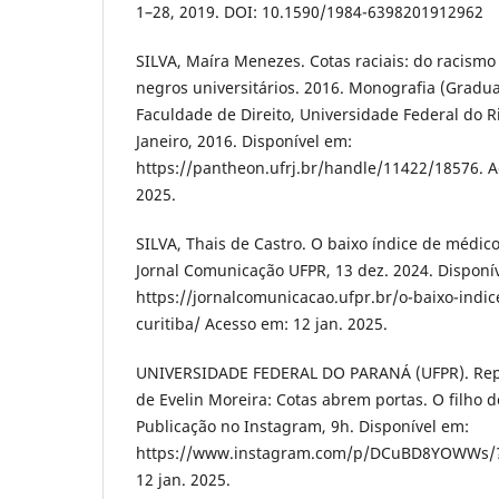
1–28, 2019. DOI: 10.1590/1984-6398201912962
SILVA, Maíra Menezes. Cotas raciais: do racismo 
negros universitários. 2016. Monografia (Gradua
Faculdade de Direito, Universidade Federal do Ri
Janeiro, 2016. Disponível em:
https://pantheon.ufrj.br/handle/11422/18576. 
2025.
SILVA, Thais de Castro. O baixo índice de médic
Jornal Comunicação UFPR, 13 dez. 2024. Disponí
https://jornalcomunicacao.ufpr.br/o-baixo-ind
curitiba/ Acesso em: 12 jan. 2025.
UNIVERSIDADE FEDERAL DO PARANÁ (UFPR). Rep
de Evelin Moreira: Cotas abrem portas. O filho d
Publicação no Instagram, 9h. Disponível em:
https://www.instagram.com/p/DCuBD8YOWWs/?
12 jan. 2025.