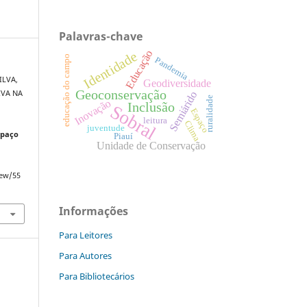
Palavras-chave
Educação
Identidade
educação do campo
Pandemia
ILVA,
Geodiversidade
Geoconservação
IVA NA
Semiárido
ruralidade
Inovação
Inclusão
Sobral
Espaço
leitura
Clima
juventude
spaço
Piauí
Unidade de Conservação
iew/55
Informações
Para Leitores
Para Autores
Para Bibliotecários