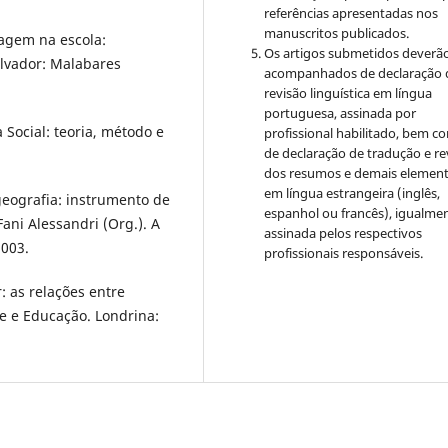
referências apresentadas nos
manuscritos publicados.
zagem na escola:
Os artigos submetidos deverão
alvador: Malabares
acompanhados de declaração 
revisão linguística em língua
portuguesa, assinada por
 Social: teoria, método e
profissional habilitado, bem c
de declaração de tradução e re
dos resumos e demais elemen
em língua estrangeira (inglês,
geografia: instrumento de
espanhol ou francês), igualme
ani Alessandri (Org.). A
assinada pelos respectivos
2003.
profissionais responsáveis.
: as relações entre
de e Educação. Londrina: