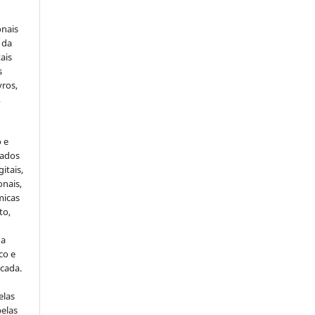
onais
 da
ais
s
vros,
,
o e
cados
itais,
onais,
micas
to,
da
co e
icada.
elas
pelas