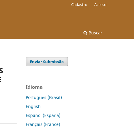
Cadastro
Acesso
Buscar
Enviar Submissão
S
E
Idioma
Português (Brasil)
English
Español (España)
Français (France)