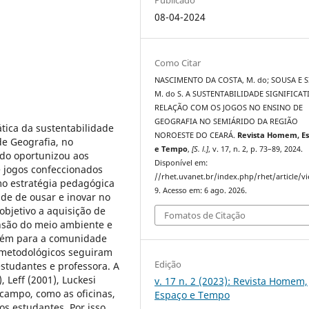
08-04-2024
Como Citar
NASCIMENTO DA COSTA, M. do; SOUSA E S
M. do S. A SUSTENTABILIDADE SIGNIFICAT
RELAÇÃO COM OS JOGOS NO ENSINO DE
GEOGRAFIA NO SEMIÁRIDO DA REGIÃO
tica da sustentabilidade
NOROESTE DO CEARÁ.
Revista Homem, E
de Geografia, no
e Tempo
,
[S. l.]
, v. 17, n. 2, p. 73–89, 2024.
udo oportunizou aos
Disponível em:
e jogos confeccionados
//rhet.uvanet.br/index.php/rhet/article/v
omo estratégia pedagógica
9. Acesso em: 6 ago. 2026.
de de ousar e inovar no
bjetivo a aquisição de
Fomatos de Citação
são do meio ambiente e
mbém para a comunidade
 metodológicos seguiram
Edição
studantes e professora. A
 Leff (2001), Luckesi
v. 17 n. 2 (2023): Revista Homem,
e campo, como as oficinas,
Espaço e Tempo
os estudantes. Por isso,