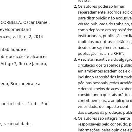
revista.
Os autores poderão firmar,
separadamente, acordos adici
para distribuição não exclusiva
; CORBELLA, Oscar Daniel.
versão publicada do trabalho, t
 Developmentand
como depósito em repositório
institucionais, publicação em li
nces, v. III, n. 2, 2014
capítulos ou outras coletâneas
desde que seja mencionada a
ntabilidade e
publicação inicial na RHET.
obreposições e alcances
A revista incentiva a divulgaçã
 Artigo 7, Rio de Janeiro,
circulação dos trabalhos publi
em ambientes acadêmicos e dig
incluindo repositórios instituci
páginas pessoais, redes acadê
edo, Brincadeira e a
e demais meios de acesso aber
considerando que tais práticas
contribuem para a ampliação 
berto Leite. - 1.ed. - São
visibilidade, do impacto científi
das citações da produção publ
Os autores são integralmente
, racionalidade,
responsáveis pelo conteúdo, p
informações, pelas opiniões e 