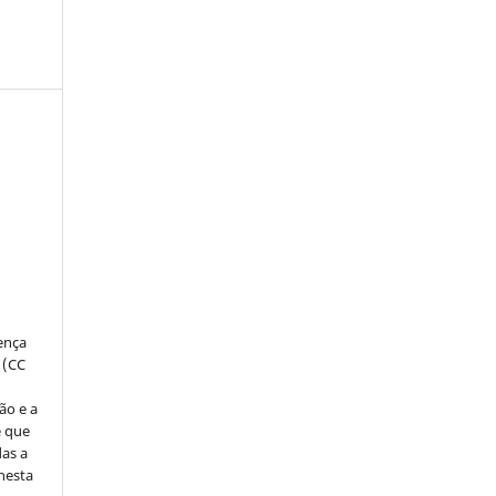
:
s
cença
 (CC
ão e a
e que
as a
 nesta