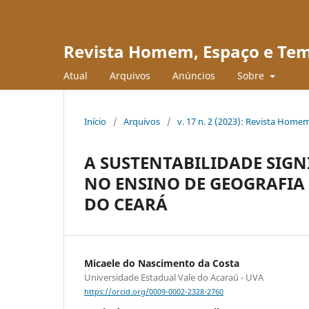
Revista Homem, Espaço e Te
Atual
Arquivos
Anúncios
Sobre
Início
/
Arquivos
/
v. 17 n. 2 (2023): Revista Hom
A SUSTENTABILIDADE SIGN
NO ENSINO DE GEOGRAFIA
DO CEARÁ
Micaele do Nascimento da Costa
Universidade Estadual Vale do Acaraú - UVA
https://orcid.org/0009-0002-2328-2760