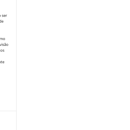
 ser
de
omo
visão
tos
nte