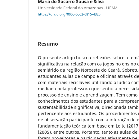
Maria do Socorro Sousa e Silva
Universidade Federal do Amazonas - UFAM
https://orcid.org/0000-0002-0815-4325
Resumo
O presente artigo buscou reflexões sobre a temá
significativa na relação com os jogos no ensino 
semiárido da região Noroeste do Ceará. Sobret
estudantes aulas de campo e oficinas através d
com materiais recicláveis utilizando o lúdico c
mediada pela professora que sentiu a necessida
processo de ensino e aprendizagem. Tem como o
conhecimentos dos estudantes para a compreen
sustentabilidade significativa, direcionada ta
pertencente aos estudantes. Os procedimentos
de observação participante com a interação de e
fundamentação teórica tem base em Leite (2017),
(2005), entre outros. Portanto, tanto as aulas d
foram proveitosas e participadas ativamente pel