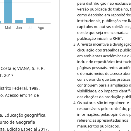
para distribuição não exclusiva
versão publicada do trabalho, t
como depósito em repositório
institucionais, publicação em li
capítulos ou outras coletâneas
desde que seja mencionada a
publicação inicial na RHET.
A revista incentiva a divulgaçã
circulação dos trabalhos publi
em ambientes acadêmicos e dig
incluindo repositórios instituci
páginas pessoais, redes acadê
Costa e; VIANA, S. F. R.
e demais meios de acesso aber
T, 2017.
considerando que tais práticas
contribuem para a ampliação 
strito Federal, 1988.
visibilidade, do impacto científi
ão. Acesso em: 14 de
das citações da produção publ
Os autores são integralmente
responsáveis pelo conteúdo, p
informações, pelas opiniões e 
a. Educação geográfica,
referências apresentadas nos
curso de Geografia
manuscritos publicados.
ta, Edição Especial 2017.