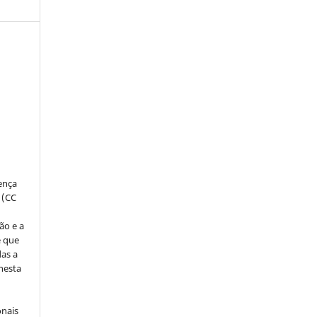
:
s
cença
 (CC
ão e a
e que
as a
 nesta
onais