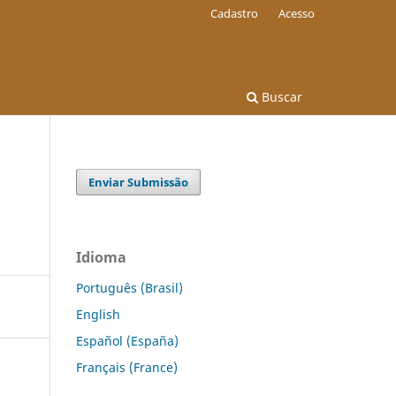
Cadastro
Acesso
Buscar
Enviar Submissão
Idioma
Português (Brasil)
English
Español (España)
Français (France)