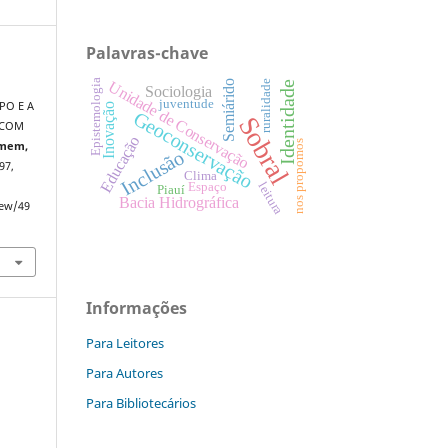
Palavras-chave
Epistemologia
Semiárido
Unidade de Conservação
ruralidade
Identidade
Sociologia
juventude
PO E A
Inovação
Geoconservação
Sobral
 COM
Educação
nos propomos
omem,
Inclusão
197,
Clima
Espaço
leitura
Piauí
Bacia Hidrográfica
iew/49
Informações
Para Leitores
Para Autores
Para Bibliotecários