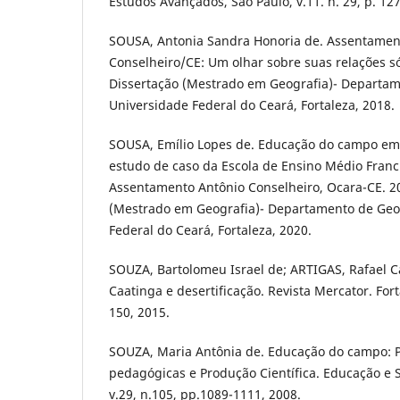
Estudos Avançados, São Paulo, v.11. n. 29, p. 12
SOUSA, Antonia Sandra Honoria de. Assentamen
Conselheiro/CE: Um olhar sobre suas relações só
Dissertação (Mestrado em Geografia)- Departam
Universidade Federal do Ceará, Fortaleza, 2018.
SOUSA, Emílio Lopes de. Educação do campo em 
estudo de caso da Escola de Ensino Médio Franci
Assentamento Antônio Conselheiro, Ocara-CE. 20
(Mestrado em Geografia)- Departamento de Geog
Federal do Ceará, Fortaleza, 2020.
SOUZA, Bartolomeu Israel de; ARTIGAS, Rafael Cá
Caatinga e desertificação. Revista Mercator. Forta
150, 2015.
SOUZA, Maria Antônia de. Educação do campo: Pol
pedagógicas e Produção Científica. Educação e
v.29, n.105, pp.1089-1111, 2008.