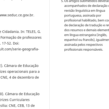
Os artigos submetidos deverão
acompanhados de declaração 
revisão linguística em língua
www.seduc.ce.gov.br.
portuguesa, assinada por
profissional habilitado, bem c
de declaração de tradução e re
dos resumos e demais elemen
 Cidadania. In: TELES, G.
em língua estrangeira (inglês,
 Formação de professores
espanhol ou francês), igualme
. 17-52. Doi:
assinada pelos respectivos
ult.com/serie-geografia-
profissionais responsáveis.
E). Câmara de Educação
izes operacionais para a
: CNE, 4 de dezembro de
10). Câmara de Educação
rizes Curriculares
ília: CNE, CEB, 13 de