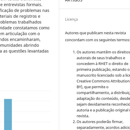
e entrevistas formais.
ficação de problemas nas
riais de registros e
Licença
problemas trabalhados
tividade constatamos como
Autores que publicam nesta revista
em articulação com o
candos encaminharam,
concordam com os seguintes termos
comunidades abrindo
a as questões levantadas
Os autores mantêm os direito
autorais de seus trabalhos e
concedem à RHET o direito de
primeira publicação, estando o
manuscrito licenciado sob a li
Creative Commons
Attribution
BY), que permite o
compartilhamento, a distribuiç
adaptação do conteúdo, desd
sejam devidamente reconhecid
autoria e a publicação original
revista.
Os autores poderão firmar,
separadamente, acordos adici