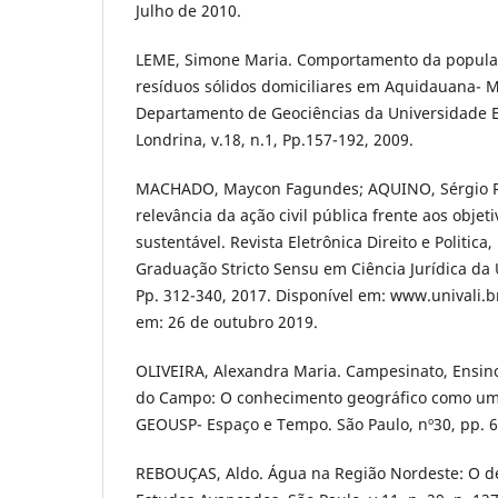
Julho de 2010.
LEME, Simone Maria. Comportamento da popula
resíduos sólidos domiciliares em Aquidauana- M
Departamento de Geociências da Universidade E
Londrina, v.18, n.1, Pp.157-192, 2009.
MACHADO, Maycon Fagundes; AQUINO, Sérgio Ri
relevância da ação civil pública frente aos obje
sustentável. Revista Eletrônica Direito e Politic
Graduação Stricto Sensu em Ciência Jurídica da UN
Pp. 312-340, 2017. Disponível em: www.univali.br
em: 26 de outubro 2019.
OLIVEIRA, Alexandra Maria. Campesinato, Ensino
do Campo: O conhecimento geográfico como um
GEOUSP- Espaço e Tempo. São Paulo, nº30, pp. 6
REBOUÇAS, Aldo. Água na Região Nordeste: O de