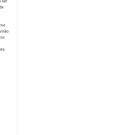
 ser
de
omo
visão
tos
nte