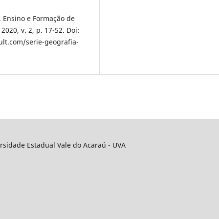
. Ensino e Formação de
020, v. 2, p. 17-52. Doi:
ult.com/serie-geografia-
rsidade Estadual Vale do Acaraú - UVA