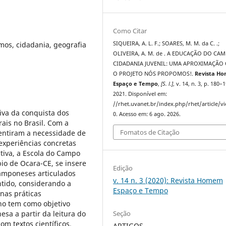
Como Citar
os, cidadania, geografia
SIQUEIRA, A. L. F.; SOARES, M. M. da C. .;
OLIVEIRA, A. M. de . A EDUCAÇÃO DO CAM
CIDADANIA JUVENIL: UMA APROXIMAÇÃO
O PROJETO NÓS PROPOMOS!.
Revista H
Espaço e Tempo
,
[S. l.]
, v. 14, n. 3, p. 180–
2021. Disponível em:
//rhet.uvanet.br/index.php/rhet/article/v
iva da conquista dos
0. Acesso em: 6 ago. 2026.
is no Brasil. Com a
Fomatos de Citação
entiram a necessidade de
experiências concretas
tiva, a Escola do Campo
pio de Ocara-CE, se insere
Edição
camponeses articulados
v. 14 n. 3 (2020): Revista Homem
tido, considerando a
Espaço e Tempo
 nas práticas
lho tem como objetivo
Seção
a a partir da leitura do
m textos científicos,
ARTIGOS