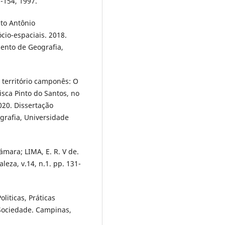
7-154, 1997.
to Antônio
cio-espaciais. 2018.
ento de Geografia,
território camponês: O
sca Pinto do Santos, no
20. Dissertação
rafia, Universidade
mara; LIMA, E. R. V de.
leza, v.14, n.1. pp. 131-
iticas, Práticas
 Sociedade. Campinas,