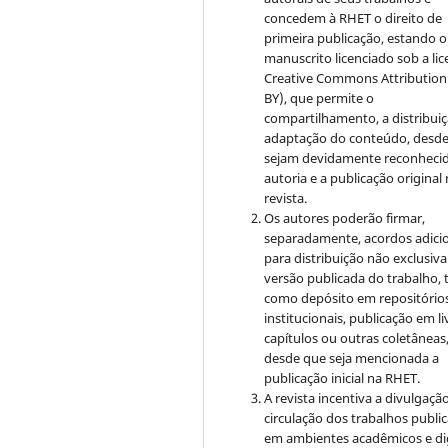
concedem à RHET o direito de
primeira publicação, estando o
manuscrito licenciado sob a li
Creative Commons
Attribution
BY), que permite o
compartilhamento, a distribuiç
adaptação do conteúdo, desd
sejam devidamente reconhecid
autoria e a publicação original
revista.
Os autores poderão firmar,
separadamente, acordos adici
para distribuição não exclusiva
versão publicada do trabalho, t
como depósito em repositório
institucionais, publicação em li
capítulos ou outras coletâneas
desde que seja mencionada a
publicação inicial na RHET.
A revista incentiva a divulgaçã
circulação dos trabalhos publi
em ambientes acadêmicos e dig