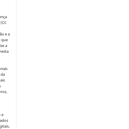
cença
 (CC
ão e a
e que
as a
 nesta
onais
 da
ais
s
vros,
,
o e
cados
itais,