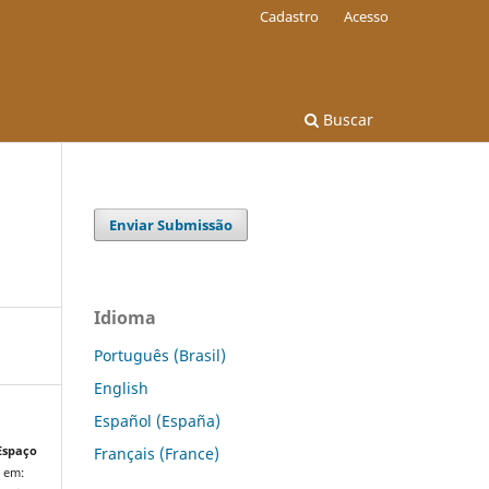
Cadastro
Acesso
Buscar
Enviar Submissão
Idioma
Português (Brasil)
English
Español (España)
Français (France)
Espaço
l em: