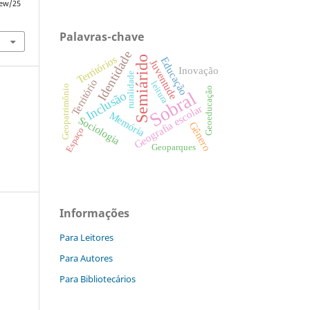
iew/25
Palavras-chave
Identidade
Territórios
Semiárido
Educação
Juventude
Inovação
ruralidade
Território
leitura
Geopatrimônio
Geoeducação
Sobral
Inclusão
Geografia escolar
Memória
Sociologia
Gênero
Espaço
Geoparques
Informações
Para Leitores
Para Autores
:
Para Bibliotecários
s