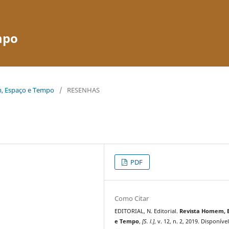
mpo
em, Espaço e Tempo
/
RESENHAS
PDF
Como Citar
EDITORIAL, N. Editorial.
Revista Homem, 
e Tempo
,
[S. l.]
, v. 12, n. 2, 2019. Disponíve