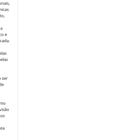
onais,
micas
to,
da
co e
icada.
elas
pelas
 ser
de
omo
visão
tos
nte