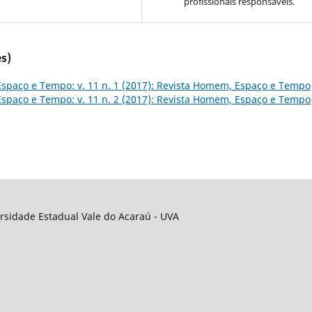
profissionais responsáveis.
s)
spaço e Tempo: v. 11 n. 1 (2017): Revista Homem, Espaço e Tempo
spaço e Tempo: v. 11 n. 2 (2017): Revista Homem, Espaço e Tempo
rsidade Estadual Vale do Acaraú - UVA