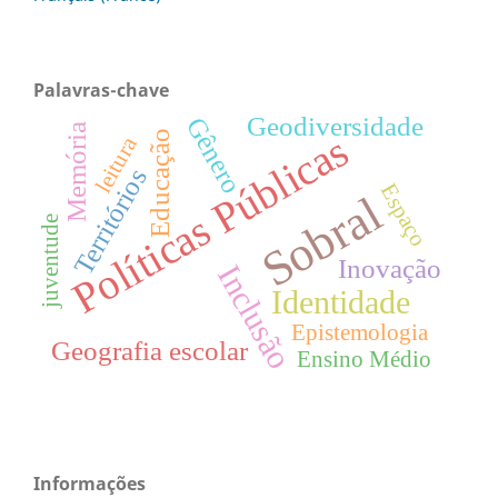
Palavras-chave
Geodiversidade
Gênero
Memória
Políticas Públicas
Educação
leitura
Territórios
Espaço
Sobral
juventude
Inovação
Inclusão
Identidade
Epistemologia
Geografia escolar
Ensino Médio
Informações