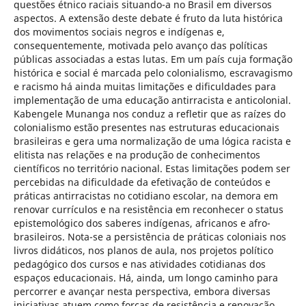
questões étnico raciais situando-a no Brasil em diversos
aspectos. A extensão deste debate é fruto da luta histórica
dos movimentos sociais negros e indígenas e,
consequentemente, motivada pelo avanço das políticas
públicas associadas a estas lutas. Em um país cuja formação
histórica e social é marcada pelo colonialismo, escravagismo
e racismo há ainda muitas limitações e dificuldades para
implementação de uma educação antirracista e anticolonial.
Kabengele Munanga nos conduz a refletir que as raízes do
colonialismo estão presentes nas estruturas educacionais
brasileiras e gera uma normalização de uma lógica racista e
elitista nas relações e na produção de conhecimentos
científicos no território nacional. Estas limitações podem ser
percebidas na dificuldade da efetivação de conteúdos e
práticas antirracistas no cotidiano escolar, na demora em
renovar currículos e na resistência em reconhecer o status
epistemológico dos saberes indígenas, africanos e afro-
brasileiros. Nota-se a persistência de práticas coloniais nos
livros didáticos, nos planos de aula, nos projetos político
pedagógico dos cursos e nas atividades cotidianas dos
espaços educacionais. Há, ainda, um longo caminho para
percorrer e avançar nesta perspectiva, embora diversas
iniciativas atuem como forças de resistência e renovação