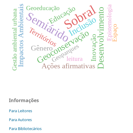
Sobral
Impactos Ambientais
Educação
Epistemologia
Geoeducação
Desenvolvimento
Gestão ambiental urbana
Semiárido
Inclusão
Espaço
Territórios
Geoconservação
Inovação
Geoparques
Gênero
leitura
Ações afirmativas
Informações
Para Leitores
Para Autores
Para Bibliotecários