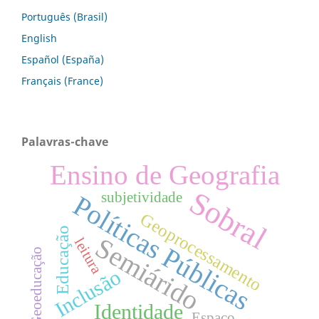
Português (Brasil)
English
Español (España)
Français (France)
Palavras-chave
Ensino de Geografia
Sobral
subjetividade
Políticas Públicas
Geoprocessamento
Educação
Semiárido
leitura
Geoeducação
Inclusão
Identidade
Espaço