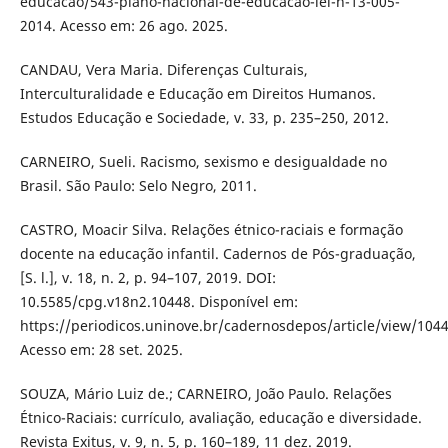
educacao/543-plano-nacional-de-educacao-lei-n-13-005-
2014. Acesso em: 26 ago. 2025.
CANDAU, Vera Maria. Diferenças Culturais,
Interculturalidade e Educação em Direitos Humanos.
Estudos Educação e Sociedade, v. 33, p. 235–250, 2012.
CARNEIRO, Sueli. Racismo, sexismo e desigualdade no
Brasil. São Paulo: Selo Negro, 2011.
CASTRO, Moacir Silva. Relações étnico-raciais e formação
docente na educação infantil. Cadernos de Pós-graduação,
[S. l.], v. 18, n. 2, p. 94–107, 2019. DOI:
10.5585/cpg.v18n2.10448. Disponível em:
https://periodicos.uninove.br/cadernosdepos/article/view/1044
Acesso em: 28 set. 2025.
SOUZA, Mário Luiz de.; CARNEIRO, João Paulo. Relações
Étnico-Raciais: currículo, avaliação, educação e diversidade.
Revista Exitus, v. 9, n. 5, p. 160–189, 11 dez. 2019.