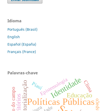
Idioma
Português (Brasil)
English
Español (España)
Français (France)
Palavras-chave
Identidade
Epistemologia
Clima
Territorialização
Piauí
educação do campo
Educação
Territórios
Políticas Públicas
Espaço
leitura