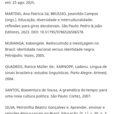
em: 25 ago. 2025.
MARTINS, Ana Patrícia Sá; BRUSSIO, Josenildo Campos
(orgs.). Educação, diversidade e interculturalidade:
reflexões para giros decoloniais. São Paulo: Pedro & João
Editores, 2023. DOI: 10.51795/9786526506578.
MUNANGA, Kabengele. Rediscutindo a mestiçagem no
Brasil: identidade nacional versus identidade negra.
Petrópolis: Vozes, 2005.
QUADROS, Ronice Müller de;. KARNOPP, Ladenu. Língua de
sinais brasileira: estudos linguísticos. Porto Alegre: Artmed,
2004.
SANTOS, Boaventura de Sousa. A gramática do tempo: para
uma nova cultura política. São Paulo: Cortez, 2007.
SILVA, Petronilha Beatriz Gonçalves e. Aprender, ensinar e
relações étnico-raciais no Brasil. Educação, [S. l.], v. 30, n. 3,