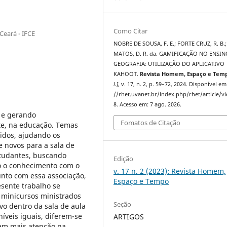
Como Citar
Ceará - IFCE
NOBRE DE SOUSA, F. E.; FORTE CRUZ, R. B.;
MATOS, D. R. da. GAMIFICAÇÃO NO ENSIN
GEOGRAFIA: UTILIZAÇÃO DO APLICATIVO
KAHOOT.
Revista Homem, Espaço e Tem
l.]
, v. 17, n. 2, p. 59–72, 2024. Disponível em
//rhet.uvanet.br/index.php/rhet/article/v
8. Acesso em: 7 ago. 2026.
 e gerando
Fomatos de Citação
te, na educação. Temas
idos, ajudando os
e novos para a sala de
studantes, buscando
Edição
o o conhecimento com o
v. 17 n. 2 (2023): Revista Homem,
unto com essa associação,
Espaço e Tempo
esente trabalho se
 e minicursos ministrados
Seção
vo dentro da sala de aula
íveis iguais, diferem-se
ARTIGOS
em mais atenção na