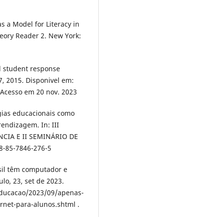
 a Model for Literacy in
heory Reader 2. New York:
d student response
7, 2015. Disponivel em:
 Acesso em 20 nov. 2023
ogias educacionais como
endizagem. In: III
CIA E II SEMINÁRIO DE
8-85-7846-276-5
sil têm computador e
lo, 23, set de 2023.
educacao/2023/09/apenas-
rnet-para-alunos.shtml .