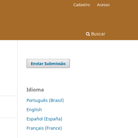
Cadastro
Acesso
Buscar
Enviar Submissão
Idioma
Português (Brasil)
English
Español (España)
Français (France)