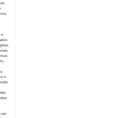
ais
s
vros,
,
o e
cados
itais,
onais,
micas
to,
da
co e
icada.
elas
pelas
 ser