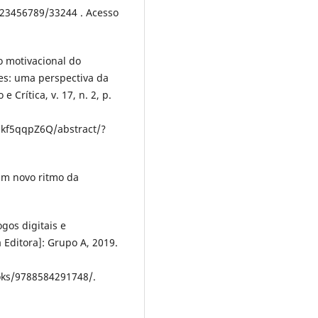
123456789/33244 . Acesso
o motivacional do
tes: uma perspectiva da
 Crítica, v. 17, n. 2, p.
zkf5qqpZ6Q/abstract/?
Um novo ritmo da
gos digitais e
 Editora]: Grupo A, 2019.
oks/9788584291748/.