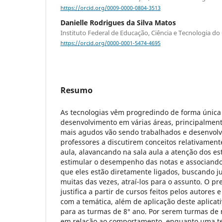
https://orcid.org/0009-0000-0804-3513
Danielle Rodrigues da Silva Matos
Instituto Federal de Educação, Ciência e Tecnologia do 
https://orcid.org/0000-0001-5474-4695
Resumo
As tecnologias vêm progredindo de forma única
desenvolvimento em várias áreas, principalmen
mais agudos vão sendo trabalhados e desenvolv
professores a discutirem conceitos relativament
aula, alavancando na sala aula a atenção dos e
estimular o desempenho das notas e associand
que eles estão diretamente ligados, buscando j
muitas das vezes, atraí-los para o assunto. O pr
justifica a partir de cursos feitos pelos autores
com a temática, além de aplicação deste aplicati
para as turmas de 8° ano. Por serem turmas de n
em relação ao comportamento, enquanto uma t