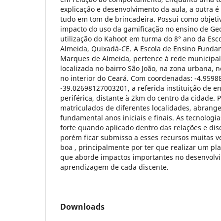
explicação e desenvolvimento da aula, a outra é
tudo em tom de brincadeira. Possui como objetiv
impacto do uso da gamificação no ensino de Geo
utilização do Kahoot em turma do 8° ano da Es
Almeida, Quixadá-CE. A Escola de Ensino Fund
Marques de Almeida, pertence à rede municipal
localizada no bairro São João, na zona urbana, 
no interior do Ceará. Com coordenadas: -4.959
-39.02698127003201, a referida instituição de e
periférica, distante à 2km do centro da cidade. 
matriculados de diferentes localidades, abran
fundamental anos iniciais e finais. As tecnolog
forte quando aplicado dentro das relações e di
porém ficar submisso a esses recursos muitas 
boa , principalmente por ter que realizar um 
que aborde impactos importantes no desenvolvi
aprendizagem de cada discente.
Downloads