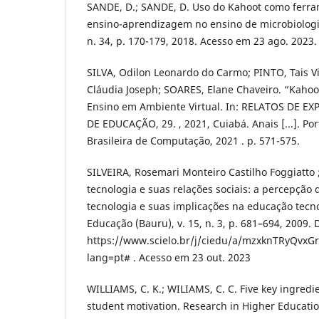
SANDE, D.; SANDE, D. Uso do Kahoot como ferra
ensino-aprendizagem no ensino de microbiologia 
n. 34, p. 170-179, 2018. Acesso em 23 ago. 2023.
SILVA, Odilon Leonardo do Carmo; PINTO, Tais V
Cláudia Joseph; SOARES, Elane Chaveiro. “Kaho
Ensino em Ambiente Virtual. In: RELATOS DE E
DE EDUCAÇÃO, 29. , 2021, Cuiabá. Anais [...]. Po
Brasileira de Computação, 2021 . p. 571-575.
SILVEIRA, Rosemari Monteiro Castilho Foggiatto 
tecnologia e suas relações sociais: a percepção
tecnologia e suas implicações na educação tecno
Educação (Bauru), v. 15, n. 3, p. 681–694, 2009. 
https://www.scielo.br/j/ciedu/a/mzxknTRyQvxG
lang=pt# . Acesso em 23 out. 2023
WILLIAMS, C. K.; WILIAMS, C. C. Five key ingredi
student motivation. Research in Higher Education