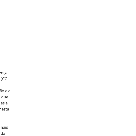
:
s
cença
 (CC
ão e a
e que
as a
 nesta
onais
 da