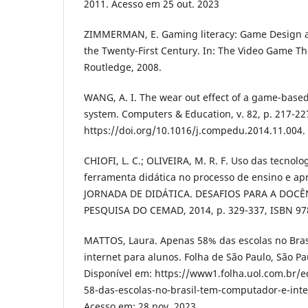
2011. Acesso em 25 out. 2023
ZIMMERMAN, E. Gaming literacy: Game Design as
the Twenty-First Century. In: The Video Game T
Routledge, 2008.
WANG, A. I. The wear out effect of a game-base
system. Computers & Education, v. 82, p. 217-22
https://doi.org/10.1016/j.compedu.2014.11.004.
CHIOFI, L. C.; OLIVEIRA, M. R. F. Uso das tecnol
ferramenta didática no processo de ensino e apr
JORNADA DE DIDÁTICA. DESAFIOS PARA A DOCÊN
PESQUISA DO CEMAD, 2014, p. 329-337, ISBN 97
MATTOS, Laura. Apenas 58% das escolas no Bra
internet para alunos. Folha de São Paulo, São Pau
Disponível em: https://www1.folha.uol.com.br/
58-das-escolas-no-brasil-tem-computador-e-inte
Acesso em: 28 nov. 2023.