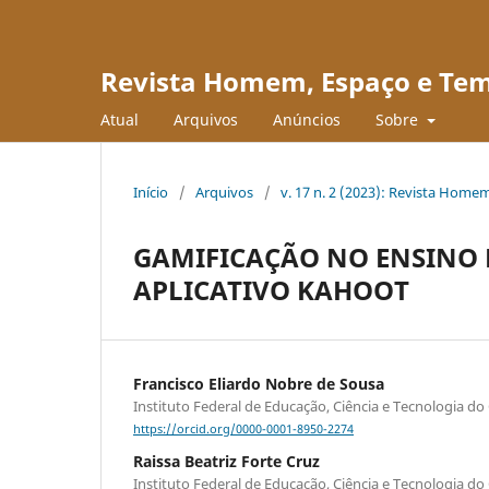
Revista Homem, Espaço e Te
Atual
Arquivos
Anúncios
Sobre
Início
/
Arquivos
/
v. 17 n. 2 (2023): Revista Hom
GAMIFICAÇÃO NO ENSINO 
APLICATIVO KAHOOT
Francisco Eliardo Nobre de Sousa
Instituto Federal de Educação, Ciência e Tecnologia do 
https://orcid.org/0000-0001-8950-2274
Raissa Beatriz Forte Cruz
Instituto Federal de Educação, Ciência e Tecnologia do 