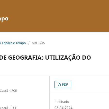
mpo
em, Espaço e Tempo
/
ARTIGOS
DE GEOGRAFIA: UTILIZAÇÃO DO
PDF
Ceará - IFCE
Publicado
08-04-2024
Ceará - IFCE