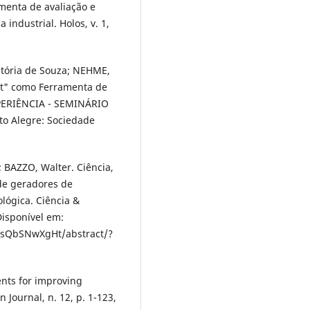
menta de avaliação e
industrial. Holos, v. 1,
itória de Souza; NEHME,
ot" como Ferramenta de
XPERIÊNCIA - SEMINÁRIO
rto Alegre: Sociedade
; BAZZO, Walter. Ciência,
 de geradores de
lógica. Ciência &
Disponível em:
rsQbSNwXgHt/abstract/?
ents for improving
 Journal, n. 12, p. 1-123,