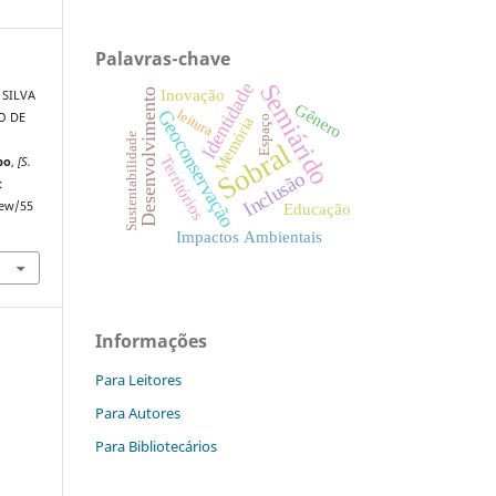
Palavras-chave
Semiárido
Identidade
Inovação
Desenvolvimento
 SILVA
Gênero
Geoconservação
leitura
O DE
Espaço
Memória
Sustentabilidade
Sobral
Territórios
po
,
[S.
Inclusão
:
iew/55
Educação
Impactos Ambientais
Informações
Para Leitores
Para Autores
Para Bibliotecários