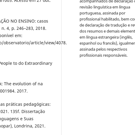
61005. Acesso em 27 out.
acompanhados de declaração 
revisão linguística em língua
portuguesa, assinada por
profissional habilitado, bem c
CAÇÃO NO ENSINO: casos
de declaração de tradução e re
, n. 4, p. 246–283, 2018.
dos resumos e demais elemen
ponível em:
em língua estrangeira (inglês,
p/observatorio/article/view/4078.
espanhol ou francês), igualme
assinada pelos respectivos
profissionais responsáveis.
eople to do Extraordinary
k: The evolution of na
2001984. 2017.
as práticas pedagógicas:
021. 135f. Dissertação
inguagens e Suas
opar), Londrina, 2021.