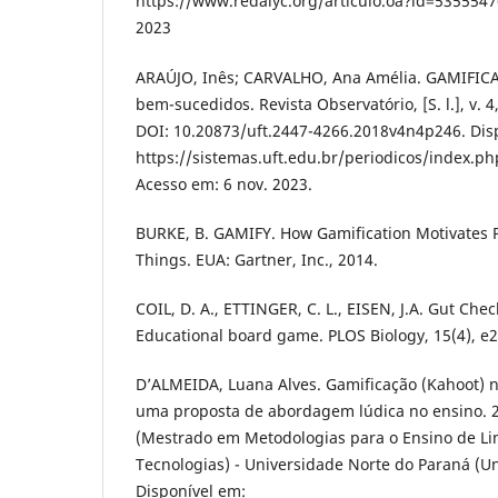
https://www.redalyc.org/articulo.oa?id=5355547
2023
ARAÚJO, Inês; CARVALHO, Ana Amélia. GAMIFI
bem-sucedidos. Revista Observatório, [S. l.], v. 4
DOI: 10.20873/uft.2447-4266.2018v4n4p246. Dis
https://sistemas.uft.edu.br/periodicos/index.ph
Acesso em: 6 nov. 2023.
BURKE, B. GAMIFY. How Gamification Motivates P
Things. EUA: Gartner, Inc., 2014.
COIL, D. A., ETTINGER, C. L., EISEN, J.A. Gut Chec
Educational board game. PLOS Biology, 15(4), e
D’ALMEIDA, Luana Alves. Gamificação (Kahoot) n
uma proposta de abordagem lúdica no ensino. 2
(Mestrado em Metodologias para o Ensino de L
Tecnologias) - Universidade Norte do Paraná (Un
Disponível em: