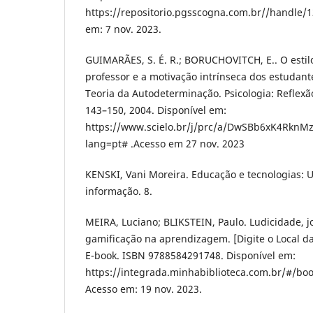
https://repositorio.pgsscogna.com.br//handle/
em: 7 nov. 2023.
GUIMARÃES, S. É. R.; BORUCHOVITCH, E.. O estil
professor e a motivação intrínseca dos estudan
Teoria da Autodeterminação. Psicologia: Reflexão e
143–150, 2004. Disponível em:
https://www.scielo.br/j/prc/a/DwSBb6xK4RknM
lang=pt# .Acesso em 27 nov. 2023
KENSKI, Vani Moreira. Educação e tecnologias: 
informação. 8.
MEIRA, Luciano; BLIKSTEIN, Paulo. Ludicidade, jo
gamificação na aprendizagem. [Digite o Local da
E-book. ISBN 9788584291748. Disponível em:
https://integrada.minhabiblioteca.com.br/#/bo
Acesso em: 19 nov. 2023.