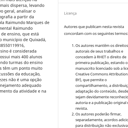
 mais dispersa, levando
o geral, analisar o
Licença
grafia a partir da
cola Raimundo Marques de
Autores que publicam nesta revista
amental Raimundo
concordam com os seguintes termos
 de ensino, que está
no município de Quixadá,
888550119916,
Os autores mantêm os direito
nsino é considerada
autorais de seus trabalhos e
Possui mais 400 alunos
concedem à RHET o direito de
gendo turmas do ensino
primeira publicação, estando o
ias têm um ponto muito
manuscrito licenciado sob a li
scussões da educação,
Creative Commons
Attribution
vezes não é uma opção
BY), que permite o
planejamento adequado
compartilhamento, a distribuiç
mento da atividade e na
adaptação do conteúdo, desd
sejam devidamente reconhecid
autoria e a publicação original
revista.
Os autores poderão firmar,
separadamente, acordos adici
para distribuição não exclusiva