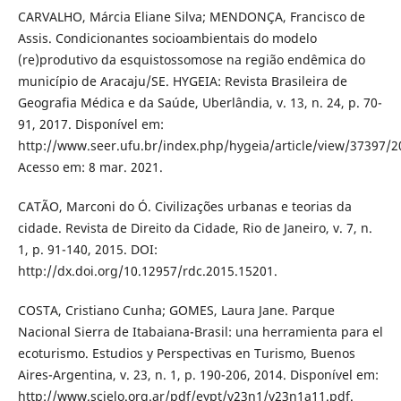
CARVALHO, Márcia Eliane Silva; MENDONÇA, Francisco de
Assis. Condicionantes socioambientais do modelo
(re)produtivo da esquistossomose na região endêmica do
município de Aracaju/SE. HYGEIA: Revista Brasileira de
Geografia Médica e da Saúde, Uberlândia, v. 13, n. 24, p. 70-
91, 2017. Disponível em:
http://www.seer.ufu.br/index.php/hygeia/article/view/37397/2
Acesso em: 8 mar. 2021.
CATÃO, Marconi do Ó. Civilizações urbanas e teorias da
cidade. Revista de Direito da Cidade, Rio de Janeiro, v. 7, n.
1, p. 91-140, 2015. DOI:
http://dx.doi.org/10.12957/rdc.2015.15201.
COSTA, Cristiano Cunha; GOMES, Laura Jane. Parque
Nacional Sierra de Itabaiana-Brasil: una herramienta para el
ecoturismo. Estudios y Perspectivas en Turismo, Buenos
Aires-Argentina, v. 23, n. 1, p. 190-206, 2014. Disponível em:
http://www.scielo.org.ar/pdf/eypt/v23n1/v23n1a11.pdf.