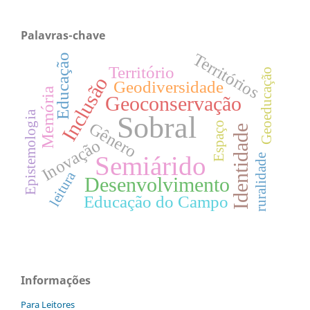
Palavras-chave
Territórios
Educação
Território
Geoeducação
Inclusão
Geodiversidade
Memória
Geoconservação
Epistemologia
Sobral
Gênero
Espaço
Identidade
Inovação
Semiárido
ruralidade
leitura
Desenvolvimento
Educação do Campo
Informações
Para Leitores