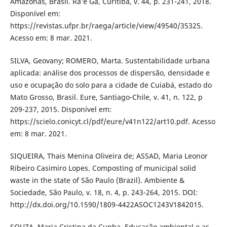
Amazonas, Brasil. Ra’e Ga, Curitiba, v. 44, p. 231-241, 2018.
Disponível em:
https://revistas.ufpr.br/raega/article/view/49540/35325.
Acesso em: 8 mar. 2021.
SILVA, Geovany; ROMERO, Marta. Sustentabilidade urbana
aplicada: análise dos processos de dispersão, densidade e
uso e ocupação do solo para a cidade de Cuiabá, estado do
Mato Grosso, Brasil. Eure, Santiago-Chile, v. 41, n. 122, p
209-237, 2015. Disponível em:
https://scielo.conicyt.cl/pdf/eure/v41n122/art10.pdf. Acesso
em: 8 mar. 2021.
SIQUEIRA, Thais Menina Oliveira de; ASSAD, Maria Leonor
Ribeiro Casimiro Lopes. Composting of municipal solid
waste in the state of São Paulo (Brazil). Ambiente &
Sociedade, São Paulo, v. 18, n. 4, p. 243-264, 2015. DOI:
http://dx.doi.org/10.1590/1809-4422ASOC1243V1842015.
SOUZA, Maria Cristina da Cunha. Educação ambiental e as