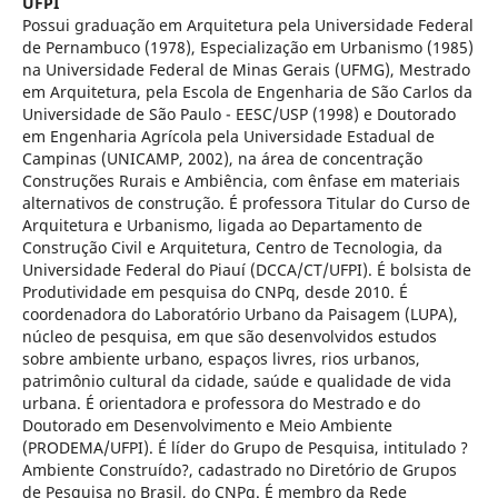
UFPI
Possui graduação em Arquitetura pela Universidade Federal
de Pernambuco (1978), Especialização em Urbanismo (1985)
na Universidade Federal de Minas Gerais (UFMG), Mestrado
em Arquitetura, pela Escola de Engenharia de São Carlos da
Universidade de São Paulo - EESC/USP (1998) e Doutorado
em Engenharia Agrícola pela Universidade Estadual de
Campinas (UNICAMP, 2002), na área de concentração
Construções Rurais e Ambiência, com ênfase em materiais
alternativos de construção. É professora Titular do Curso de
Arquitetura e Urbanismo, ligada ao Departamento de
Construção Civil e Arquitetura, Centro de Tecnologia, da
Universidade Federal do Piauí (DCCA/CT/UFPI). É bolsista de
Produtividade em pesquisa do CNPq, desde 2010. É
coordenadora do Laboratório Urbano da Paisagem (LUPA),
núcleo de pesquisa, em que são desenvolvidos estudos
sobre ambiente urbano, espaços livres, rios urbanos,
patrimônio cultural da cidade, saúde e qualidade de vida
urbana. É orientadora e professora do Mestrado e do
Doutorado em Desenvolvimento e Meio Ambiente
(PRODEMA/UFPI). É líder do Grupo de Pesquisa, intitulado ?
Ambiente Construído?, cadastrado no Diretório de Grupos
de Pesquisa no Brasil, do CNPq. É membro da Rede