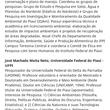
conservação e plano de manejo. Coordena os grupos de
pesquisas: Grupo de Estudo e Pesquisa em Solos, Água e
Florestas do Nordeste (Edafcos do Nordeste) e Grupo de
Pesquisa em Investigação e Monitoramento da Qualidade
Ambiental do Piauí (IQAm). Possui experiência técnica e
acadêmica em licenciamento ambiental, elaboração de
estudos de impactos ambientais e projetos de recuperação
de áreas degradadas. Atual Chefe do Departamento de
Informação, Ambiente, Saúde e Produção Alimentícia do IFPI
Campus Teresina Central e coordena o Comitê de Ética em
Pesquisa com Seres Humanos do Instituto Federal do Piauí.
José Machado Moita Neto,
Universidade Federal do Piauí -
UFPI
Pesquisador da Universidade Federal do Delta do Parnaíba
(UFDPAR). Professor voluntário e orientador de Mestrado e
Doutorado em Desenvolvimento e Meio Ambiente (Rede
Prodema). Doutor em Ciências (UNICAMP, 1994). Professor
titular da Universidade Federal do Piauí (aposentado).
Interesse de Pesquisa: 1) Ciências Ambientais (Filosofia,
Direito, Políticas Públicas, Análise do Discurso, Engenharia,
Estatística); e 2) Ciências da Natureza e suas Tecnologias
(Educação, Química, Coloides, Quântica, Polímeros,