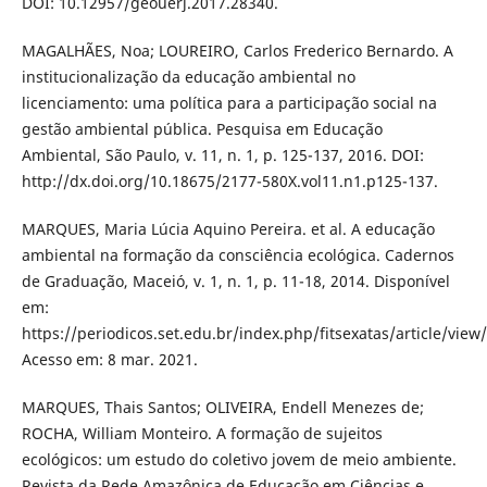
DOI: 10.12957/geouerj.2017.28340.
MAGALHÃES, Noa; LOUREIRO, Carlos Frederico Bernardo. A
institucionalização da educação ambiental no
licenciamento: uma política para a participação social na
gestão ambiental pública. Pesquisa em Educação
Ambiental, São Paulo, v. 11, n. 1, p. 125-137, 2016. DOI:
http://dx.doi.org/10.18675/2177-580X.vol11.n1.p125-137.
MARQUES, Maria Lúcia Aquino Pereira. et al. A educação
ambiental na formação da consciência ecológica. Cadernos
de Graduação, Maceió, v. 1, n. 1, p. 11-18, 2014. Disponível
em:
https://periodicos.set.edu.br/index.php/fitsexatas/article/view
Acesso em: 8 mar. 2021.
MARQUES, Thais Santos; OLIVEIRA, Endell Menezes de;
ROCHA, William Monteiro. A formação de sujeitos
ecológicos: um estudo do coletivo jovem de meio ambiente.
Revista da Rede Amazônica de Educação em Ciências e