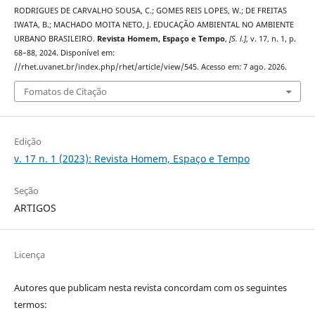
RODRIGUES DE CARVALHO SOUSA, C.; GOMES REIS LOPES, W.; DE FREITAS
IWATA, B.; MACHADO MOITA NETO, J. EDUCAÇÃO AMBIENTAL NO AMBIENTE
URBANO BRASILEIRO.
Revista Homem, Espaço e Tempo
,
[S. l.]
, v. 17, n. 1, p.
68–88, 2024. Disponível em:
//rhet.uvanet.br/index.php/rhet/article/view/545. Acesso em: 7 ago. 2026.
Fomatos de Citação
Edição
v. 17 n. 1 (2023): Revista Homem, Espaço e Tempo
Seção
ARTIGOS
Licença
Autores que publicam nesta revista concordam com os seguintes
termos: