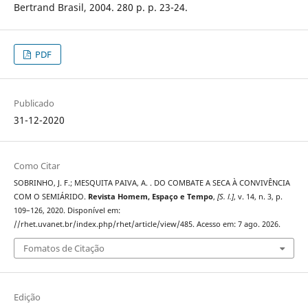
Bertrand Brasil, 2004. 280 p. p. 23-24.
PDF
Publicado
31-12-2020
Como Citar
SOBRINHO, J. F.; MESQUITA PAIVA, A. . DO COMBATE A SECA À CONVIVÊNCIA
COM O SEMIÁRIDO.
Revista Homem, Espaço e Tempo
,
[S. l.]
, v. 14, n. 3, p.
109–126, 2020. Disponível em:
//rhet.uvanet.br/index.php/rhet/article/view/485. Acesso em: 7 ago. 2026.
Fomatos de Citação
Edição