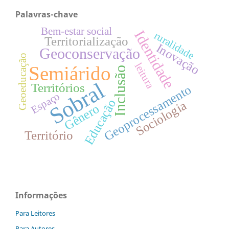
Palavras-chave
Bem-estar social
Identidade
ruralidade
Territorialização
Inovação
Geoconservação
Geoeducação
leitura
Semiárido
Inclusão
Sobral
Territórios
Geoprocessamento
Espaço
Educação
Sociologia
Gênero
Território
Informações
Para Leitores
Para Autores