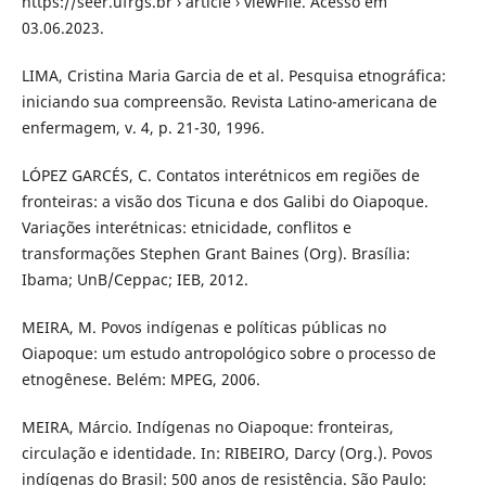
https://seer.ufrgs.br › article › viewFile. Acesso em
03.06.2023.
LIMA, Cristina Maria Garcia de et al. Pesquisa etnográfica:
iniciando sua compreensão. Revista Latino-americana de
enfermagem, v. 4, p. 21-30, 1996.
LÓPEZ GARCÉS, C. Contatos interétnicos em regiões de
fronteiras: a visão dos Ticuna e dos Galibi do Oiapoque.
Variações interétnicas: etnicidade, conflitos e
transformações Stephen Grant Baines (Org). Brasília:
Ibama; UnB/Ceppac; IEB, 2012.
MEIRA, M. Povos indígenas e políticas públicas no
Oiapoque: um estudo antropológico sobre o processo de
etnogênese. Belém: MPEG, 2006.
MEIRA, Márcio. Indígenas no Oiapoque: fronteiras,
circulação e identidade. In: RIBEIRO, Darcy (Org.). Povos
indígenas do Brasil: 500 anos de resistência. São Paulo: