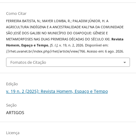
Como Citar
FERREIRA BATISTA, N.; MAYER LOMBA, R.; PALADIM JÚNIOR, H. A
AGRICULTURA INDÍGENA E A ANCESTRALIDADE KALI’NA DA COMUNIDADE
SÃO JOSÉ DOS GALIBI NO MUNICÍPIO DO OIAPOQUE: GÊNESE E
METAMORFOSES NAS DUAS PRIMEIRAS DÉCADAS DO SÉCULO XXI.
Revista
Homem, Espaço e Tempo
,
[S. l.]
, v. 19, n. 2, 2026. Disponível em:
//rhet.uvanet.br/index.php/rhet/article/view/766. Acesso em: 6 ago. 2026.
Fomatos de Citação
Edição
v. 19 n. 2 (2025): Revista Homem, Espaço e Tempo
Seção
ARTIGOS
Licença