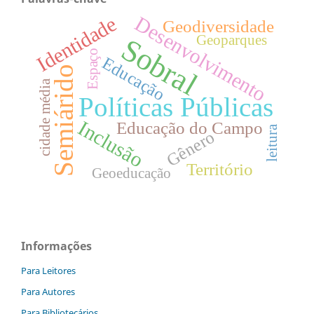
Desenvolvimento
Identidade
Geodiversidade
Sobral
Geoparques
Espaço
Educação
Semiárido
cidade média
Políticas Públicas
Inclusão
Educação do Campo
leitura
Gênero
Território
Geoeducação
Informações
Para Leitores
Para Autores
Para Bibliotecários