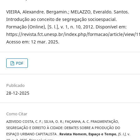
VIEIRA, Alexandre. Bergamin.; MELAZZO, Everaldo. Santos.
Introdução ao conceito de segregação socioespacial.
Formação (Online), [S. l.], v. 1, n. 10, 2012. Disponível em:
https://revista.fct.unesp.br/index.php/formacao/article/view/1
Acesso em: 12 mar. 2025.
PDF
Publicado
28-12-2025
Como Citar
AZEVEDO COSTA, C. F.; SILVA, O. R.; FAÇANHA, A. C. FRAGMENTAÇÃO,
SEGREGAÇÃO E DIREITO À CIDADE: DEBATES SOBRE A PRODUÇÃO DO
ESPAÇO URBANO CAPITALISTA .
Revista Homem, Espaço e Tempo
,
[S. l.]
, v.