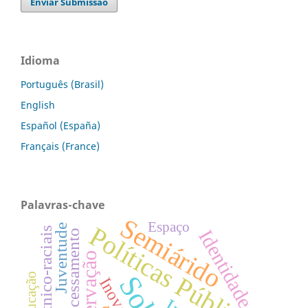
Enviar Submissão
Idioma
Português (Brasil)
English
Español (España)
Français (France)
Palavras-chave
Semiárido
Espaço
Políticas Públicas
Juventude
Relações étnico-raciais
Identidade
Geoprocessamento
Inovação