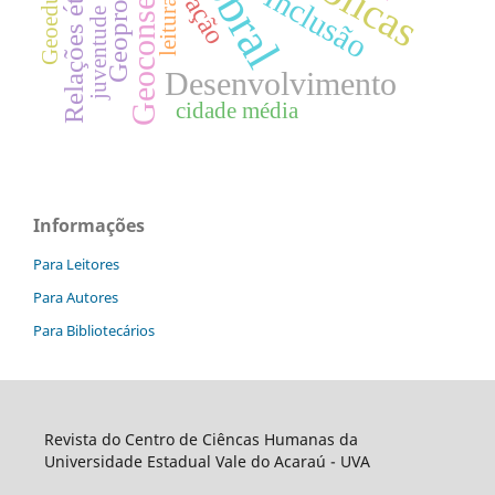
Geoconservação
Geoeducação
Sobral
Inclusão
leitura
juventude
Desenvolvimento
cidade média
Informações
Para Leitores
Para Autores
Para Bibliotecários
Revista do Centro de Ciêncas Humanas da
Universidade Estadual Vale do Acaraú - UVA