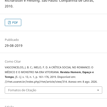
Richardson e Fielding. São Paulo: Companhia de Letras,
2010.
PDF
Publicado
29-08-2019
Como Citar
VASCONCELOS, J. B. C.; MELO, F. D. A CRÍTICA SOCIAL NO ROMANCE: O
MÉDICO E O MONSTRO NA ERA VITORIANA.
Revista Homem, Espaço e
Tempo
,
[S. l.]
, v. 13, n. 1, p. 161–176, 2019. Disponível em:
//rhet.uvanet.br/index.php/rhet/article/view/314. Acesso em: 8 ago. 2026.
Fomatos de Citação