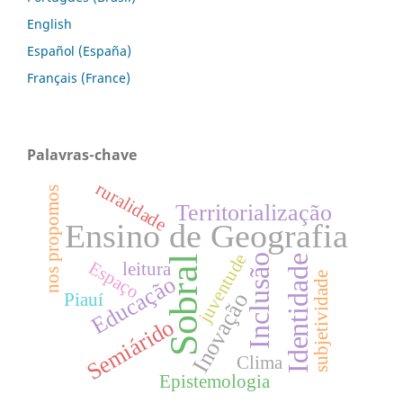
English
Español (España)
Français (France)
Palavras-chave
ruralidade
nos propomos
Territorialização
Ensino de Geografia
juventude
Inclusão
Identidade
Sobral
Espaço
leitura
subjetividade
Educação
Inovação
Piauí
Semiárido
Clima
Epistemologia