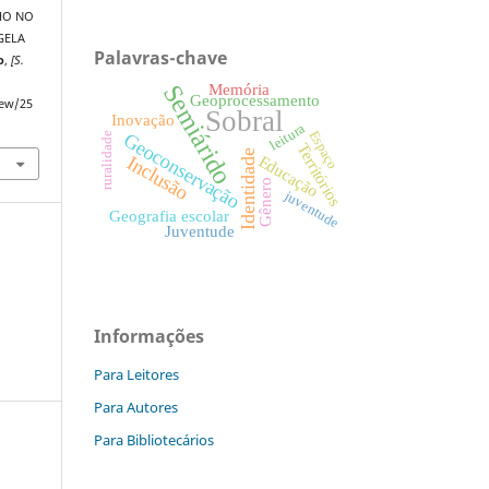
HO NO
GELA
Palavras-chave
o
,
[S.
Memória
Semiárido
Geoprocessamento
iew/25
Sobral
Inovação
leitura
Espaço
Geoconservação
ruralidade
Territórios
Identidade
Educação
Inclusão
Gênero
juventude
Geografia escolar
Juventude
Informações
Para Leitores
Para Autores
Para Bibliotecários