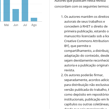
Autores que publicam nesta revista
concordam com os seguintes termos
Os autores mantêm os direito
autorais de seus trabalhos e
concedem à RHET o direito de
primeira publicação, estando o
manuscrito licenciado sob a li
Creative Commons
Attribution
BY), que permite o
compartilhamento, a distribuiç
adaptação do conteúdo, desd
sejam devidamente reconhecid
autoria e a publicação original
revista.
Os autores poderão firmar,
separadamente, acordos adici
para distribuição não exclusiva
versão publicada do trabalho, t
como depósito em repositório
institucionais, publicação em li
capítulos ou outras coletâneas
desde que seja mencionada a