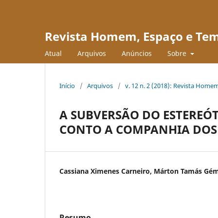
Revista Homem, Espaço e Te
Atual
Arquivos
Anúncios
Sobre
Início
/
Arquivos
/
v. 12 n. 2 (2018): Revista Hom
A SUBVERSÃO DO ESTEREÓ
CONTO A COMPANHIA DOS 
Cassiana Ximenes Carneiro, Márton Tamás Gé
Resumo