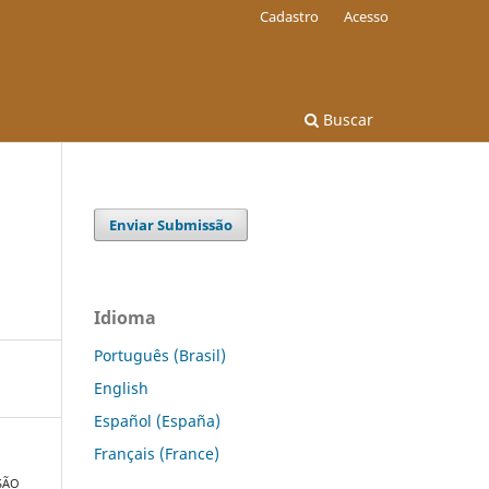
Cadastro
Acesso
Buscar
Enviar Submissão
Idioma
Português (Brasil)
English
Español (España)
Français (France)
SÃO