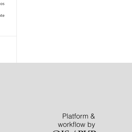
tos
nte