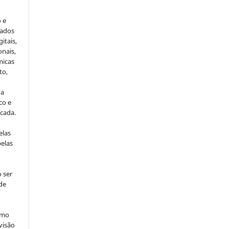
o e
cados
itais,
onais,
micas
to,
da
co e
icada.
elas
pelas
 ser
de
omo
visão