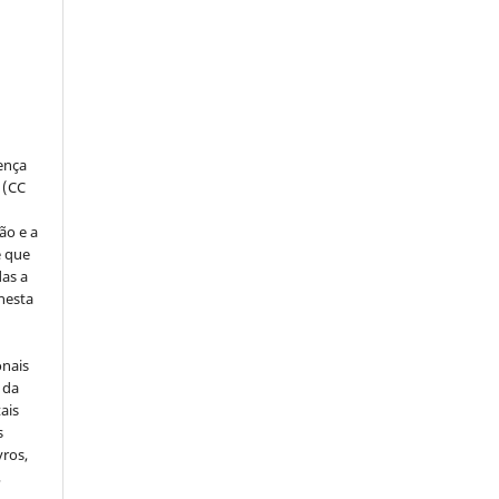
:
s
cença
 (CC
ão e a
e que
as a
 nesta
onais
 da
ais
s
vros,
,