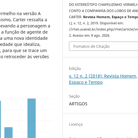
DO ESTEREÓTIPO CHAPEUZINHO VERMEL
CONTO A COMPANHIA DOS LOBOS DE AN
ermelho na versão A
CARTER.
Revista Homem, Espaço e Temp
ismo, Carter ressalta a
l.]
, v. 12, n. 2, 2019. Disponível em:
 levando a personagem a
//rhet.uvanet.br/index.php/rhet/article/v
 a função de agente de
2. Acesso em: 8 ago. 2026.
na uma nova identidade
edade que idealiza,
Fomatos de Citação
 para que se trace um
io retroceder às versões
Edição
v. 12 n. 2 (2018): Revista Homem,
Espaço e Tempo
Seção
ARTIGOS
Licença